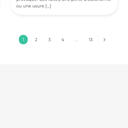
ou une usure […]
1
2
3
4
…
13