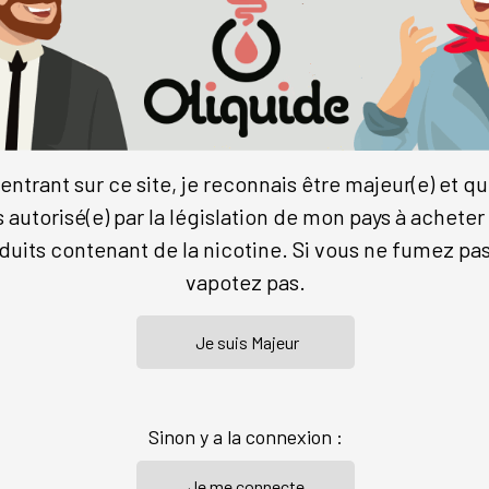
FICHE TECHNIQUE :
Arôme Cola Ru
entrant sur ce site, je reconnais être majeur(e) et qu
 Barre
Spécificités
Descriptif
s autorisé(e) par la législation de mon pays à acheter
Commentaires (10)
duits contenant de la nicotine. Si vous ne fumez pas
 équipez-vous du matériel DIY
vapotez pas.
Fourchette de Volume :
our faire vos mélanges
.
Gamme :
 mélangés à une base PG/VG
ettez jamais d'arômes purs
Labels :
Marque :
Sinon y a la connexion :
-MÊME ?
Origine :