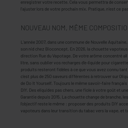
enregistrer votre recette. Cela vous permettra de conser
l'ajuster lors de votre prochain mix. Pratique, n'est ce pa
NOUVEAU NOM, MÊME COMPOSITIO
L’année 2007, dans une commune de Nouvelle Aquitaine, 
son nid chez Bioconcept. En 2026, la chouette vapoteus
direction Rue du Vapotage. De votre arôme concentré all
litre, sans oublier vos recharges d’e-liquide pour cigarett
produits resteront fidèles à ce que vous avez connu tan
c’est plus de 250 saveurs différentes à retrouver sur Oliq
de Do It Yourself. Toujours le même savoir-faire français
DIY. Des eliquides pas chers, une fiole à votre goût et un
Garantie depuis 2015. La chouette change de branche, le
l’objectif reste le même : proposer des produits DIY acc
vapoteurs dans leur transition du tabac vers la vape, et 