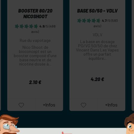
BOOSTER 80/20
BASE 50/50 - VDLV
NICOSHOOT
4.7
/5
(583
avis)
4.8
/5
(498
avis)
VDLV
Rue du vapotage
La base en dosage
PG/VG 50/50 de chez
Nico Shoot de
Vincent Dans Les Vapes
bioconcept est un
offre un parfait
booster composé d'une
équilibre...
base neutre et de
nicotine dosée à...
4.20 €
2.10 €
+Infos
+Infos