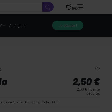
IY
Anti-gaspi
Je débute !
)
la
2,50 €
2.38 € fidélité
déduite.
arge de Arôme - Boissons - Cola - 10 ml