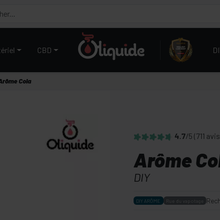
ériel
CBD
D
Arôme Cola
4.7
/5
(711 avis
Arôme Co
DIY
Rech
DIY ARÔME
Rue du vapotage