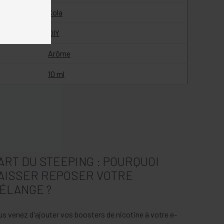
Cola
DIY
Arôme
10 ml
'ART DU STEEPING : POURQUOI
AISSER REPOSER VOTRE
ÉLANGE ?
us venez d'ajouter vos boosters de nicotine à votre e-