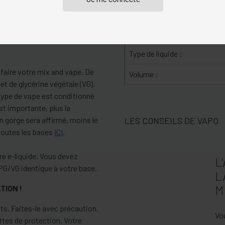
Saveur :
us lancer dans le DIY. No
Type de Produit :
Type de liquide :
faire votre mix and vape. De
Volume :
et de glycérine végétale (VG).
 type de vape est conditionné
st importante, plus la
LES CONSEILS DE VAPO
en gorge sera affirmé, moins le
toutes les bases
ICI
.
re e-liquide. Vous devez
L
PG/VG identique à votre base.
L
M
TION !
ts. Faites-le avec précaution.
Vo
ttes de protection. Votre