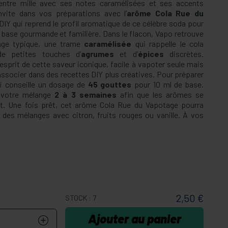
 entre mille avec ses notes caramélisées et ses accents
invite dans vos préparations avec l’
arôme Cola Rue du
DIY qui reprend le profil aromatique de ce célèbre soda pour
 base gourmande et familière. Dans le flacon, Vapo retrouve
ge typique, une trame
caramélisée
qui rappelle le cola
de petites touches d’
agrumes
et d’
épices
discrètes.
l’esprit de cette saveur iconique, facile à vapoter seule mais
associer dans des recettes DIY plus créatives. Pour préparer
li conseille un dosage de
45 gouttes
pour 10 ml de base.
 votre mélange
2 à 3 semaines
afin que les arômes se
t. Une fois prêt, cet arôme Cola Rue du Vapotage pourra
 des mélanges avec citron, fruits rouges ou vanille. À vos
2,50 €
STOCK : 7
Ajouter au panier