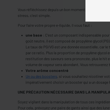
Vous réfléchissez depuis un bon moment, et souhaitez vo
stress, c'est simple.
Pour faire votre propre e-liquide, il vous faut :
une base
: C'est un composant indispensable pour 
goût neutre, il est composé de propylène glycol (PG) 
Le taux de PG/VG est une donnée essentielle, car le
par ce ratio. Plus la proportion de propylène glycol e
restitution des saveurs sera prononcée, plus le hit 
volume de vapeur sera abondant. Vous retrouverez 
Votre arôme concentré
Un ou des boosters
, si vous souhaitez nicotiner vot
impérativement choisir un booster qui a un dosage 
UNE PRÉCAUTION NÉCESSAIRE DANS LA MANIPULA
Soyez vigilant dans la manipulation de tous ces ingrédien
Pour cela, prévoyez une paire de gants ainsi que des lune