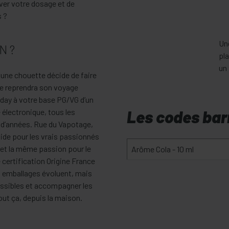
ver votre dosage et de
s ?
Un
N ?
pla
un 
une chouette décide de faire
e reprendra son voyage
 day à votre base PG/VG d’un
Les codes bar
e électronique, tous les
t d’années. Rue du Vapotage,
uide pour les vrais passionnés
 et la même passion pour le
Arôme Cola - 10 ml
e certification Origine France
s emballages évoluent, mais
essibles et accompagner les
tout ça, depuis la maison.