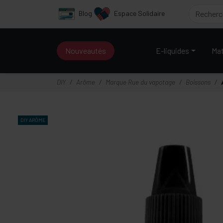
Panneau de gestion des cookies
Blog
Espace Solidaire
Nouveautés
E-liquides
Mat
DIY
Arôme
Marque Rue du vapotage
Boissons
DIY
ARÔME