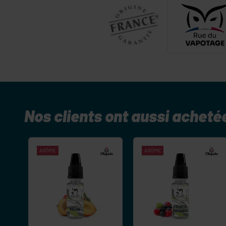
Nos clients ont aussi acheté
ARÔME
ARÔME
-
+
-
+
Commander
Commander