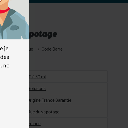
e du vapotage
e je
Fiche technique
Code Barre
 des
, ne
10 à 30 ml
Boissons
Origine France Garantie
Rue du vapotage
France