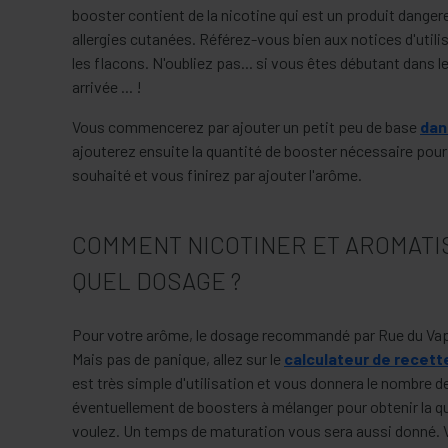
booster contient de la nicotine qui est un produit dange
allergies cutanées. Référez-vous bien aux notices d'utili
les flacons. N'oubliez pas... si vous êtes débutant dans le
arrivée ... !
Vous commencerez par ajouter un petit peu de base
dan
ajouterez ensuite la quantité de booster nécessaire pour 
souhaité et vous finirez par ajouter l'arôme.
COMMENT NICOTINER ET AROMATI
QUEL DOSAGE ?
Pour votre arôme, le dosage recommandé par Rue du Va
Mais pas de panique, allez sur le
calculateur de recett
est très simple d'utilisation et vous donnera le nombre d
éventuellement de boosters à mélanger pour obtenir la qu
voulez. Un temps de maturation vous sera aussi donné