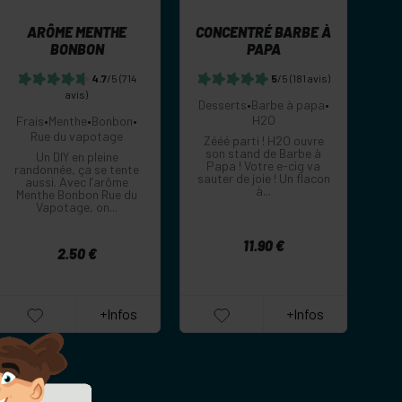
ARÔME MENTHE
CONCENTRÉ BARBE À
BONBON
PAPA
4.7
/5
(714
5
/5
(181 avis)
avis)
Desserts
•
Barbe à papa
•
H2O
Frais
•
Menthe
•
Bonbon
•
Rue du vapotage
Zééé parti ! H2O ouvre
son stand de Barbe à
Un DIY en pleine
Papa ! Votre e-cig va
randonnée, ça se tente
sauter de joie ! Un flacon
aussi. Avec l’arôme
à...
Menthe Bonbon Rue du
Vapotage, on...
11.90 €
2.50 €
+Infos
+Infos