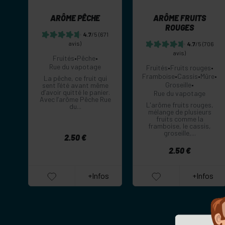
ARÔME PÊCHE
ARÔME FRUITS
ROUGES
4.7
/5
(671
avis)
4.7
/5
(706
avis)
Fruités
•
Pêche
•
Rue du vapotage
Fruités
•
Fruits rouges
•
Framboise
•
Cassis
•
Mûre
•
La pêche, ce fruit qui
Groseille
•
sent l’été avant même
d’avoir quitté le panier.
Rue du vapotage
Avec l’arôme Pêche Rue
L'arôme fruits rouges,
du...
mélange de plusieurs
fruits comme la
framboise, le cassis,
groseille,...
2.50 €
2.50 €
+Infos
+Infos