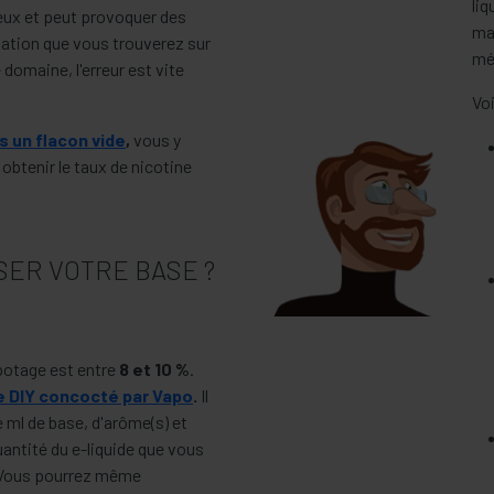
liq
reux et peut provoquer des
mat
sation que vous trouverez sur
mé
 domaine, l'erreur est vite
Voi
s un flacon vide
,
vous y
obtenir le taux de nicotine
SER VOTRE BASE ?
potage est entre
8 et 10 %
.
e DIY concocté par Vapo
.
Il
e ml de base, d'arôme(s) et
antité du e-liquide que vous
. Vous pourrez même