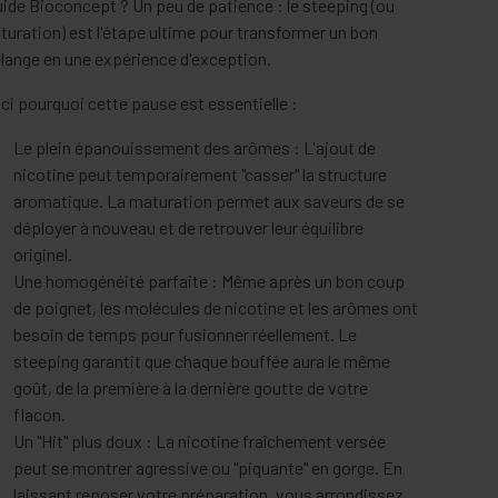
uide Bioconcept ? Un peu de patience : le steeping (ou
uration) est l'étape ultime pour transformer un bon
lange en une expérience d'exception.
ci pourquoi cette pause est essentielle :
Le plein épanouissement des arômes : L'ajout de
nicotine peut temporairement "casser" la structure
aromatique. La maturation permet aux saveurs de se
déployer à nouveau et de retrouver leur équilibre
originel.
Une homogénéité parfaite : Même après un bon coup
de poignet, les molécules de nicotine et les arômes ont
besoin de temps pour fusionner réellement. Le
steeping garantit que chaque bouffée aura le même
goût, de la première à la dernière goutte de votre
flacon.
Un "Hit" plus doux : La nicotine fraîchement versée
peut se montrer agressive ou "piquante" en gorge. En
laissant reposer votre préparation, vous arrondissez