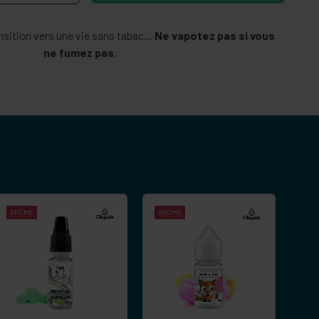
sition vers une vie sans tabac...
Ne vapotez pas si vous
ne fumez pas.
ARÔME
ARÔME
-
+
-
+
Commander
Commander