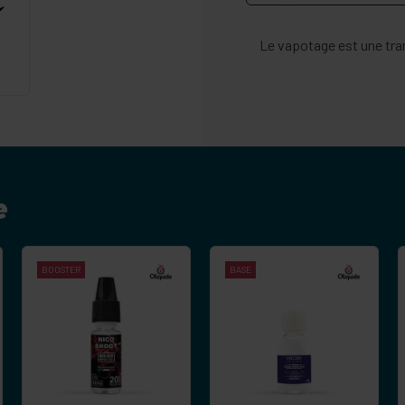
Le vapotage est une tran
e
BOOSTER
BASE
-
+
-
+
Commander
Commander