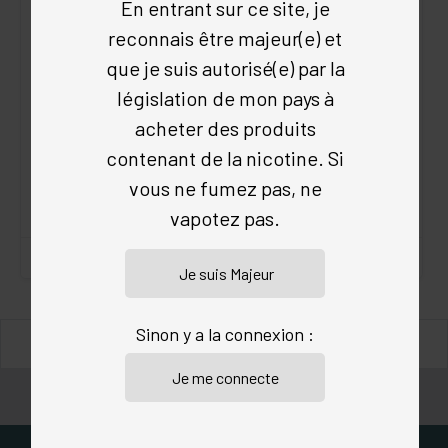
En entrant sur ce site, je
reconnais être majeur(e) et
que je suis autorisé(e) par la
législation de mon pays à
acheter des produits
ETIQUETTES DIY
FLACON AIGUILLE
contenant de la nicotine. Si
4.7
/5
(688 avis)
4.7
/5
(720 avis)
vous ne fumez pas, ne
0.95 €
1.25 €
vapotez pas.
Sinon y a la connexion :
Et toujours des milliers d'avis positifs sur
Trustpilot