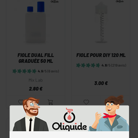
FIOLE DUAL FILL
FIOLE POUR DIY 120 ML
GRADUÉE 50 ML
4.8
/5
(219 avis)
4.9
/5
(6 avis)
Mix Lab
3.00 €
2.80 €