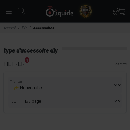
Panneau de gestion des cookies
Accueil
DIY
Accessoires
type d'accessoire diy
1
FILTRER
+
de filtre
Trier par