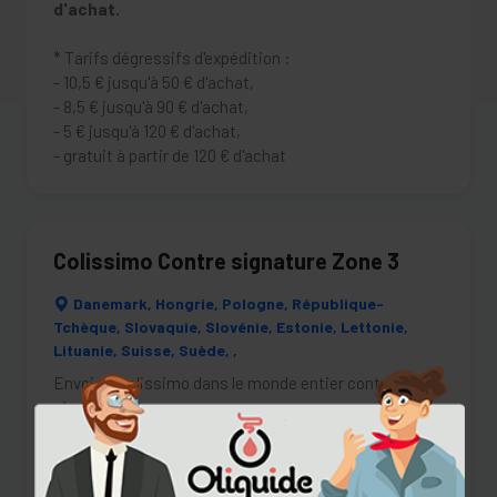
d'achat.
* Tarifs dégressifs d'expédition :
- 10,5 € jusqu'à 50 € d'achat,
- 8,5 € jusqu'à 90 € d'achat,
- 5 € jusqu'à 120 € d'achat,
- gratuit à partir de 120 € d'achat
Colissimo Contre signature Zone 3
Danemark, Hongrie, Pologne, République-
Tchèque, Slovaquie, Slovénie, Estonie, Lettonie,
Lituanie, Suisse, Suède, ,
Envoi en colissimo dans le monde entier contre
signature.
Ce mode d'expédition vous est offert dès 120 €
d'achat.