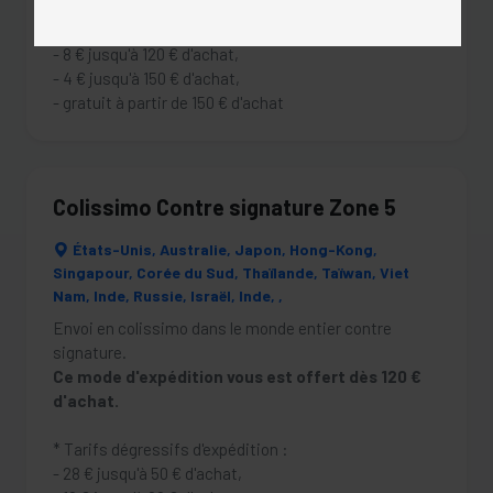
- 13,5 € jusqu'à 50 € d'achat,
- 11,5 € jusqu'à 90 € d'achat,
- 8 € jusqu'à 120 € d'achat,
- 4 € jusqu'à 150 € d'achat,
- gratuit à partir de 150 € d'achat
Colissimo Contre signature Zone 5
États-Unis, Australie, Japon, Hong-Kong,
Singapour, Corée du Sud, Thaïlande, Taïwan, Viet
Nam, Inde, Russie, Israël, Inde, ,
Envoi en colissimo dans le monde entier contre
signature.
Ce mode d'expédition vous est offert dès 120 €
d'achat.
* Tarifs dégressifs d'expédition :
- 28 € jusqu'à 50 € d'achat,