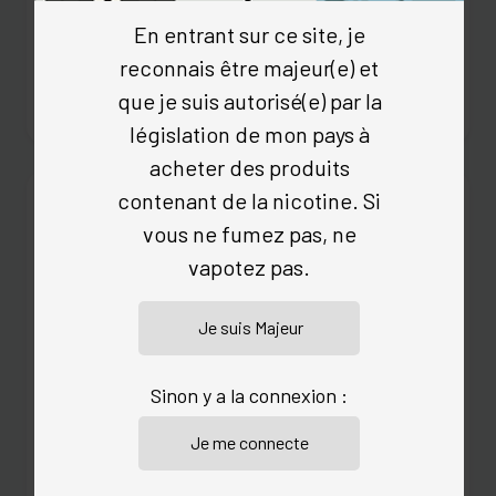
* Tarifs dégressifs d'expédition :
En entrant sur ce site, je
- 11,5 € jusqu'à 50 € d'achat,
- 9,5 € jusqu'à 90 € d'achat,
reconnais être majeur(e) et
- 6 € jusqu'à 120 € d'achat,
que je suis autorisé(e) par la
- gratuit à partir de 120 € d'achat
législation de mon pays à
acheter des produits
contenant de la nicotine. Si
Colissimo Contre signature Zone 4
vous ne fumez pas, ne
Chypre, Grèce, Islande, Finlande, Norvège,
vapotez pas.
Turquie, Maghreb, Croatie, Malte, Roumanie, Bélarus,
Bulgarie, Russie, Hongrie, Moldovie,Pologne,
République tchèque, Slovaquie1, Ukraine, Maroc,
Envoi en colissimo dans le monde entier contre
signature.
Sinon y a la connexion :
Ce mode d'expédition vous est offert dès 120 €
d'achat.
* Tarifs dégressifs d'expédition :