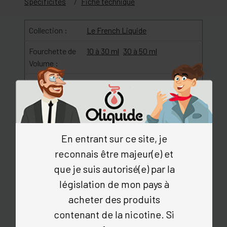
Spécificités
Fiche technique
Collection :
Le French Liquide
Fourchette de
10 à 30 ml
30 à 50 ml
Volume :
Gamme :
Desserts
Marque :
Lips - Le French Liquide
Origine :
France
En entrant sur ce site, je
Saveur :
Noisette
Caramel
Vanille
Fruits
reconnais être majeur(e) et
à coque
Café
Noix de pécan
que je suis autorisé(e) par la
Type de
DIY
législation de mon pays à
Produit :
acheter des produits
Type de
Arôme
contenant de la nicotine. Si
liquide :