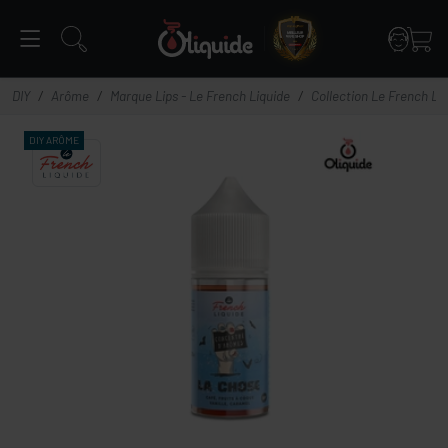
Panneau de gestion des cookies
DIY
Arôme
Marque Lips - Le French Liquide
Collection Le French Li
DIY
ARÔME