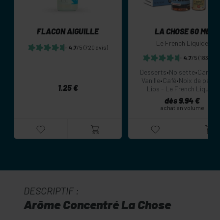
FLACON AIGUILLE
LA CHOSE 60 ML
Le French Liquide
4.7
/5
(720 avis)
4.7
/5
(183 avis
Desserts
•
Noisette
•
Carame
Vanille
•
Café
•
Noix de péca
1.25 €
Lips - Le French Liquide
dès 9.94 €
achat en volume
DESCRIPTIF :
Arôme Concentré La Chose