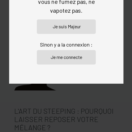
vous ne fumez pas, ne
vapotez pas.
Volume :
30 ml
LES CONSEILS DE VAPO
Sinon y a la connexion :
L'ART DU STEEPING : POURQUOI
LAISSER REPOSER VOTRE
MÉLANGE ?