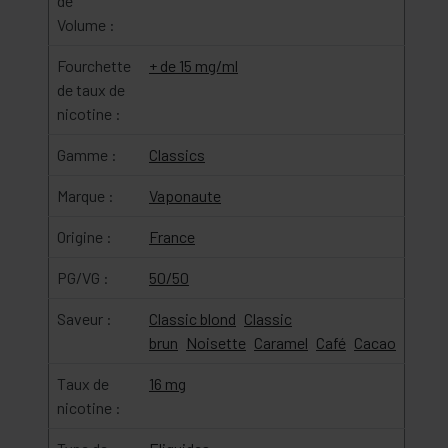
de
Volume :
Fourchette
+ de 15 mg/ml
de taux de
nicotine :
Gamme :
Classics
Marque :
Vaponaute
Origine :
France
PG/VG :
50/50
Saveur :
Classic blond
Classic
brun
Noisette
Caramel
Café
Cacao
Taux de
16 mg
nicotine :