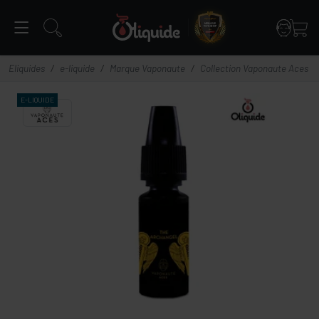
Panneau de gestion des cookies
Eliquides
e-liquide
Marque Vaponaute
Collection Vaponaute Aces
E-
LIQUIDE