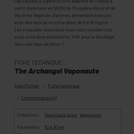
Ces liquides à cigarette sont élaborés en France à
partir d’une base en 50/50 de Propylène Glycol et de
Glycérine Végétale, d’arômes alimentaire français
avec des taux de nicotine allant de 0 à 16 mg/ml.
Les e-liquides Vaponaute Aces vont réveiller chez
vous votre âme d’aventurier. Prêt pour le décollage
dans une vape de héros ?
FICHE TECHNIQUE :
The Archangel Vaponaute
Spécificités
Fiche technique
Commentaires (4)
Collection :
Vaponaute Aces
Vaponaute
Fourchette
10 à 30 ml