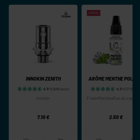
ARÔME
INNOKIN ZENITH
ARÔME MENTHE POLAI
4.7
/5
(680 avis)
4.7
/5
(772 avis
Innokin
Frais
•
Menthe
•
Rue du vapot
2.50 €
7.10 €