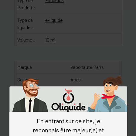
Type de
Eliquides
Produit :
Type de
e-liquide
liquide :
Volume :
10 ml
Marque
Vaponaute Paris
Collection
Aces
Origine
France
Gamme
Classics
Saveur
tabac blond et brun,
En entrant sur ce site, je
café, cacao, caramel,
reconnais être majeur(e) et
noisette