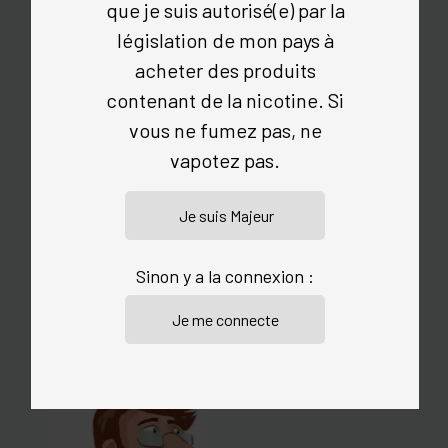
que je suis autorisé(e) par la
Dosage PG/VG
50/50
législation de mon pays à
Taux de nicotine (en
3 - 6 - 12 - 16
acheter des produits
mg/ml)
contenant de la nicotine. Si
vous ne fumez pas, ne
Volume (en ml)
10
vapotez pas.
Sécurité
Flacon avec sécurité
enfant
Santé
Sans Diacétyle,
Parabène ni Ambrox
Sinon y a la connexion :
E-liquide certifié AFNOR
LES CONSEILS DE VAPO