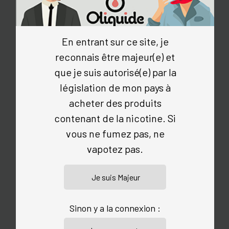
dits actifs de la molécule Cannabidiol. C’est ce qu’on
appelle le Full Spectrum. Enfin, on notera la présence
de terpènes naturels qui vous apporteront les
En entrant sur ce site, je
saveurs précises du chanvre. C’est une des
exigences de Greeneo : reproduire les saveurs les
reconnais être majeur(e) et
plus proches du chanvre, "plus vrai que nature".
que je suis autorisé(e) par la
Les taux de CBD proposés dans les e liquides
législation de mon pays à
Greeneo sont de 100, 300, 500 et 1 000 mg. Par
acheter des produits
contre, vous n’y trouverez aucune trace de nicotine.
contenant de la nicotine. Si
vous ne fumez pas, ne
VOTRE E LIQUIDE CBD GREENEO
PAS CHER
vapotez pas.
C'est chez Oliquide que vous trouverez le e-liquide
CBD le moins cher du web. Nous avons une attention
toute particulière à vous proposer les meilleurs e
Sinon y a la connexion :
liquides CBD au meilleur prix, sans jamais négliger la
qualité. Nous sélectionnons les meilleures marques