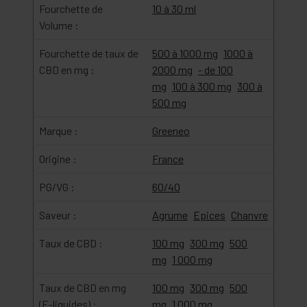
Fourchette de
10 à 30 ml
Volume :
Fourchette de taux de
500 à 1000 mg
1000 à
CBD en mg :
2000 mg
- de 100
mg
100 à 300 mg
300 à
500 mg
Marque :
Greeneo
Origine :
France
PG/VG :
60/40
Saveur :
Agrume
Epices
Chanvre
Taux de CBD :
100 mg
300 mg
500
mg
1 000 mg
Taux de CBD en mg
100 mg
300 mg
500
(E-liquides) :
mg
1 000 mg