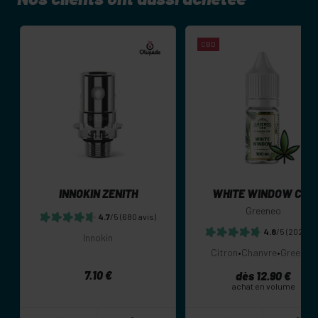
CBD
INNOKIN ZENITH
WHITE WINDOW CBD
Greeneo
4.7
/5
(680 avis)
4.8
/5
(202 avi
Innokin
Citron
•
Chanvre
•
Greeneo
7.10 €
dès 12.90 €
achat en volume