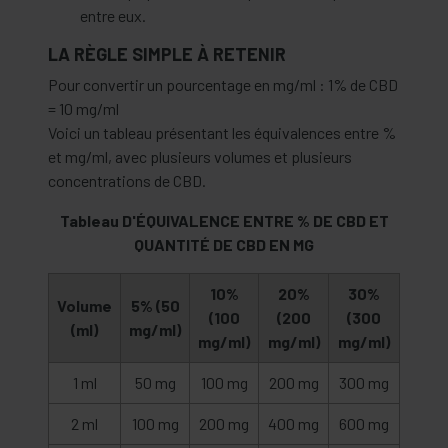
entre eux.
LA RÈGLE SIMPLE À RETENIR
Pour convertir un pourcentage en mg/ml : 1% de CBD
= 10 mg/ml
Voici un tableau présentant les équivalences entre %
et mg/ml, avec plusieurs volumes et plusieurs
concentrations de CBD.
Tableau D'ÉQUIVALENCE ENTRE % DE CBD ET
QUANTITÉ DE CBD EN MG
10%
20%
30%
Volume
5% (50
(100
(200
(300
(ml)
mg/ml)
mg/ml)
mg/ml)
mg/ml)
1 ml
50 mg
100 mg
200 mg
300 mg
2 ml
100 mg
200 mg
400 mg
600 mg