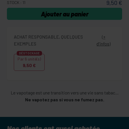
9,50 €
STOCK : 11
Ajouter au panier
ACHAT RESPONSABLE, QUELQUES
(+
EXEMPLES
d'infos)
DÉSTOCKAGE
Par 6 unité(s)
9,50 €
Le vapotage est une transition vers une vie sans tabac...
Ne vapotez pas si vous ne fumez pas.
Nos clients ont aussi achetée