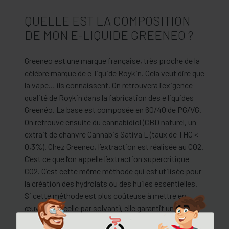
QUELLE EST LA COMPOSITION
DE MON E-LIQUIDE GREENEO ?
Greeneo est une marque française, très proche de la
célèbre marque de e-liquide Roykin. Cela veut dire que
la vape… ils connaissent. On retrouvera l'exigence
qualité de Roykin dans la fabrication des e liquides
Greenéo. La base est composée en 60/40 de PG/VG.
On retrouve ensuite du cannabidiol (CBD naturel, un
extrait de chanvre Cannabis Sativa L (taux de THC <
0,3%). Chez Greeneo, l’extraction est réalisée au CO2.
C’est ce que l’on appelle l’extraction supercritique
CO2. C’est cette même méthode qui est utilisée pour
la création des hydrolats ou des huiles essentielles.
Si cette méthode est plus coûteuse à mettre en
œuvre (que celle par solvant), elle garantit un produit
plus pur qui permet de conserver tous les éléments