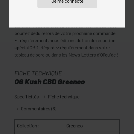
de CBD, provenant directement des fabricants. Nous
vous proposons un large choix pour répondre au
mieux à vos besoins. Pour chaque fiole de CBD
achetée, vous bénéficiez de 5% de fidélité que vous
pourrez déduire lors de votre prochaine commande.
Et régulièrement, nous éditons de bon de réduction
spécial CBD. Régardez régulièrement dans votre
tableau de bord ou dans les News Letters d'Oliquide !
FICHE TECHNIQUE :
OG Kush CBD Greeneo
Spécificités
Fiche technique
Commentaires (6)
Collection :
Greeneo