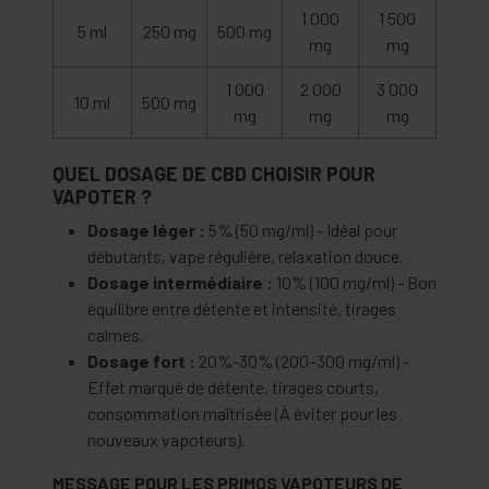
1 000
1 500
5 ml
250 mg
500 mg
mg
mg
1 000
2 000
3 000
10 ml
500 mg
mg
mg
mg
QUEL DOSAGE DE CBD CHOISIR POUR
VAPOTER ?
Dosage léger :
5% (50 mg/ml) - Idéal pour
débutants, vape régulière, relaxation douce.
Dosage intermédiaire :
10% (100 mg/ml) - Bon
équilibre entre détente et intensité, tirages
calmes.
Dosage fort :
20%-30% (200–300 mg/ml) -
Effet marqué de détente, tirages courts,
consommation maîtrisée (À éviter pour les
nouveaux vapoteurs).
MESSAGE POUR LES PRIMOS VAPOTEURS DE