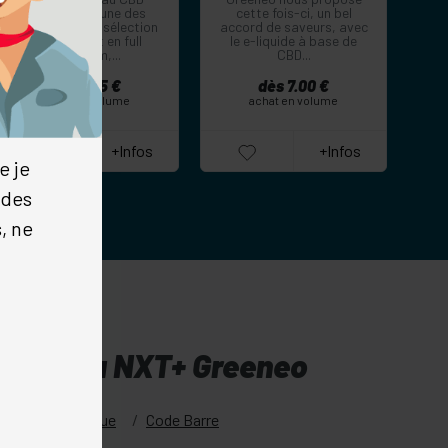
Ketama est une des
cette fois-ci, un bel
stars de notre sélection
accord de saveurs, avec
CBD. Extrait en full
le e-liquide à base de
spectrum,...
CBD...
dès 7.05 €
dès 7.00 €
achat en volume
achat en volume
+Infos
+Infos
e je
 des
, ne
Amnesia NXT+ Greeneo
Fiche technique
Code Barre