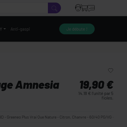
IY
Anti-gaspi
Je débute !
uge Amnesia
19,90 €
14.18 € l'unité par 5
fioles.
 - Greeneo Plus Vrai Que Nature - Citron, Chanvre - 60/40 PG/VG - 00 mg -