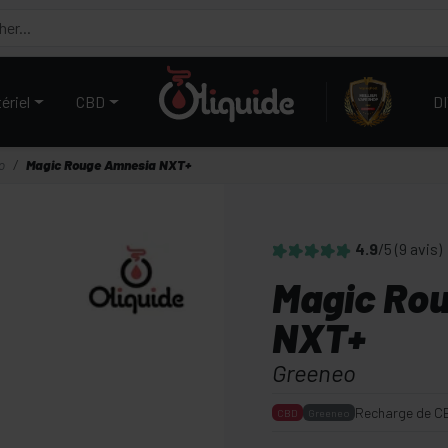
ériel
CBD
D
o
Magic Rouge Amnesia NXT+
4.9
/5
(9 avis)
Magic Ro
NXT+
Greeneo
Recharge de CBD
CBD
Greeneo