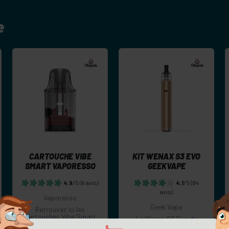
e
-
+
-
+
Commander
Commander
CARTOUCHE VIBE
KIT WENAX S3 EVO
SMART VAPORESSO
GEEKVAPE
4.9
/5
(6 avis)
4.1
/5
(84
avis)
Vaporesso
Geek Vape
Retrouvez ici les
cartouches Vibe Smart
Le Wenax S3 Evo de
de chez Vaporesso
Geekvape est une