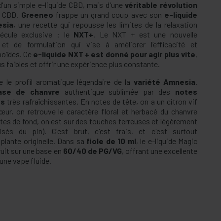
 d'un simple e-liquide CBD, mais d'une
véritable révolution
e CBD.
Greeneo
frappe un grand coup avec son
e-liquide
esia
, une recette qui repousse les limites de la relaxation
écule exclusive : le
NXT+
. Le NXT + est une nouvelle
 et de formulation qui vise à améliorer l’efficacité et
noïdes. Ce
e-liquide NXT + est donné pour agir plus vite
,
 faibles et offrir une expérience plus constante.
e le profil aromatique légendaire de la
variété Amnesia
.
ase de chanvre
authentique sublimée par des
notes
es
très rafraîchissantes. En notes de tête, on a un citron vif
œur, on retrouve le caractère floral et herbacé du chanvre
otes de fond, on est sur des touches terreuses et légèrement
isés du pin). C'est brut, c'est frais, et c'est surtout
 plante originelle. Dans sa
fiole de 10 ml
, le e-liquide Magic
uit sur une base en
60/40 de PG/VG
, offrant une excellente
une vape fluide.