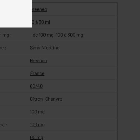
Greeneo
10 à 30 ml
n mg :
- de 100 mg
100 à 300 mg
ne :
Sans Nicotine
Greeneo
France
60/40
Citron
Chanvre
100 mg
s) :
100 mg
00 mg