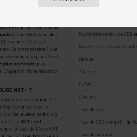
Collection :
Fourchette de Volume :
NXT+
est un cannabinoïde de
Fourchette de taux de CBD e
apide
et des effets bien plus
BD ordinaire. C'est une
Fourchette de taux de nicoti
eeneo. Sa botte secrète ? Une
absorbe beaucoup plus vite et
Marque :
t plus profonds
, plus
. On parle ici d'une relaxation
Origine :
.
PG/VG :
OUGE NXT+ ?
Saveur :
e en milligrammes (comme 300
cifique pour sa nouvelle
Taux de CBD :
 (soit l'équivalent de 100 mg
hiffre ! Le
NXT+ est
Taux de CBD en mg (E-liquide
sique. Un taux de 1 % de NXT+
Taux de nicotine :
liquide CBD standard dosé à 5