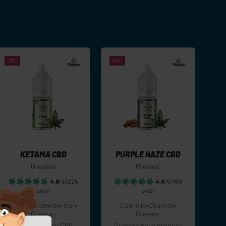
CBD
CBD
-
+
-
+
Commander
Commander
KETAMA CBD
PURPLE HAZE CBD
Greeneo
Greeneo
4.8
/5
(225
4.9
/5
(169
avis)
avis)
Epices
•
Chanvre
•
Fleur
•
Cannelle
•
Chanvre
•
Greeneo
Greeneo
Le e-liquide au CBD
Greeneo nous propose