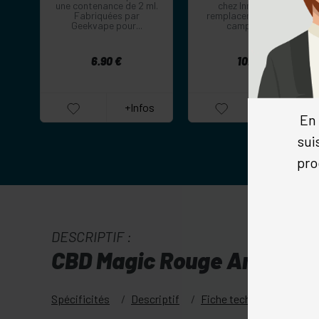
une contenance de 2 ml.
chez Innokin pour
Fabriquées par
remplacer celle qui est
Geekvape pour...
campée sur...
10.00 €
6.90 €
+Infos
+Infos
En 
sui
pro
DESCRIPTIF :
CBD Magic Rouge Amnesia
Spécificités
Descriptif
Fiche technique
Code