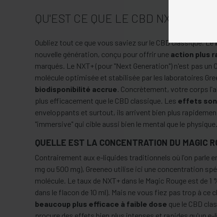
QU'EST CE QUE LE CBD NXT + ?
Oubliez tout ce que vous saviez sur le CBD classique. Le
nouvelle génération, conçu pour offrir une
action plus r
marqués. Le NXT+ (pour "Next Generation") n'est pas un C
molécule optimisée et stabilisée par les laboratoires Gr
biodisponibilité accrue
. Concrètement, votre corps l'
plus efficacement que le CBD classique. Les
effets son
enveloppants et surtout, ils arrivent bien plus rapidement
"immersive" qui cible aussi bien le mental que le physique
QUELLE EST LA CONCENTRATION DU MAGIC R
Contrairement aux e-liquides traditionnels où l'on parl
mg ou 500 mg), Greeneo utilise ici une concentration spé
molécule. Le taux de NXT+ dans le Magic Rouge est de 1 %
dans le flacon de 10 ml). Mais ne vous fiez pas trop à ce c
beaucoup plus efficace à faible dose
que le CBD clas
procure des effets bien plus intenses et rapides qu'un e-