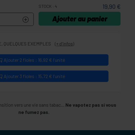
19,90 €
STOCK : 4
Ajouter au panier
, QUELQUES EXEMPLES
(+ d'infos)
Ajouter 2 fioles : 16,92 € l'unité
Ajouter 3 fioles : 15,72 € l'unité
sition vers une vie sans tabac...
Ne vapotez pas si vous
ne fumez pas.