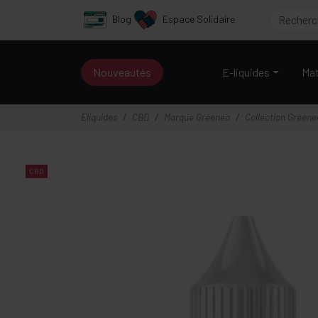
Panneau de gestion des cookies
Blog
Espace Solidaire
Nouveautés
E-liquides
Mat
Eliquides
CBD
Marque Greeneo
Collection Greene
CBD