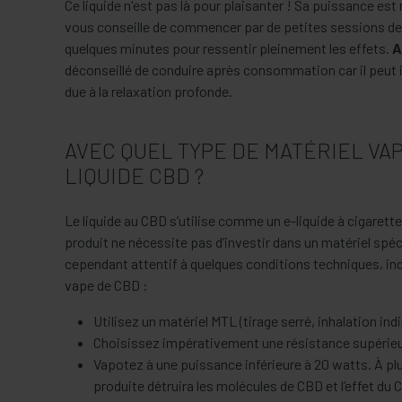
Ce liquide n'est pas là pour plaisanter ! Sa puissance est r
vous conseille de commencer par de petites sessions de 
quelques minutes pour ressentir pleinement les effets.
A
déconseillé de conduire après consommation car il peut 
due à la relaxation profonde.
AVEC QUEL TYPE DE MATÉRIEL VA
LIQUIDE CBD ?
Le liquide au CBD s’utilise comme un e-liquide à cigarett
produit ne nécessite pas d’investir dans un matériel spéc
cependant attentif à quelques conditions techniques, i
vape de CBD :
Utilisez un matériel MTL (tirage serré, inhalation ind
Choisissez impérativement une résistance supérieu
Vapotez à une puissance inférieure à 20 watts. À plu
produite détruira les molécules de CBD et l’effet du 