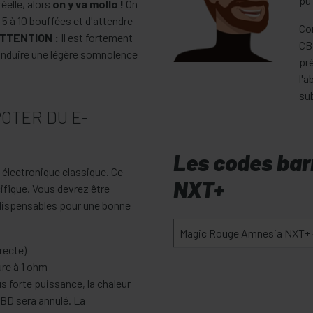
pui
éelle, alors
on y va mollo !
On
5 à 10 bouffées et d'attendre
Co
TTENTION :
Il est fortement
CB
induire une légère somnolence
pré
l'a
su
POTER DU E-
Les codes bar
e électronique classique. Ce
NXT+
ifique. Vous devrez être
ndispensables pour une bonne
Magic Rouge Amnesia NXT+ 
irecte)
re à 1 ohm
s forte puissance, la chaleur
CBD sera annulé. La