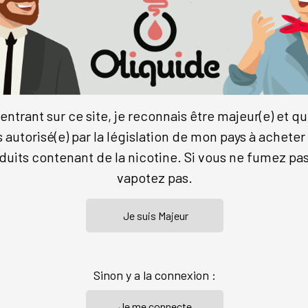
vendues par lot de 2. Ces
cigarette électronique,
cartouches...
de type pod, délivrant
une puissance...
7.90 €
16.00 €
+Infos
+Infos
entrant sur ce site, je reconnais être majeur(e) et qu
s autorisé(e) par la législation de mon pays à acheter
duits contenant de la nicotine. Si vous ne fumez pas
vapotez pas.
FICHE TECHNIQUE :
 NXT+
Magic Rouge 
Sinon y a la connexion :
 Barre
Spécificités
Descriptif