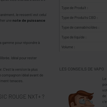
Type de Produit :
nément, le ressenti est celui
Type de Produits CBD :
icher une
note de puissance
Type de cannabinoïdes :
Type de liquide :
sa gamme pour répondre à
Volume :
ibrée. Idéal pour rester
LES CONSEILS DE VAPO
 C'est la version la plus
le compagnon idéal avant de
Le 
aiment tenaces.
pou
vot
IC ROUGE NXT+ ?
de 
c'e