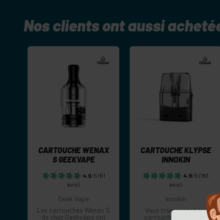
Nos clients ont aussi acheté
-
+
-
+
Commander
Commander
CARTOUCHE WENAX
CARTOUCHE KLYPSE
S GEEKVAPE
INNOKIN
4.9
/5
(61
4.8
/5
(183
avis)
avis)
Geek Vape
Innokin
Les cartouches Wenax S
Vous trouverez ici les
de chez Geekvape ont
cartouches Klypse de