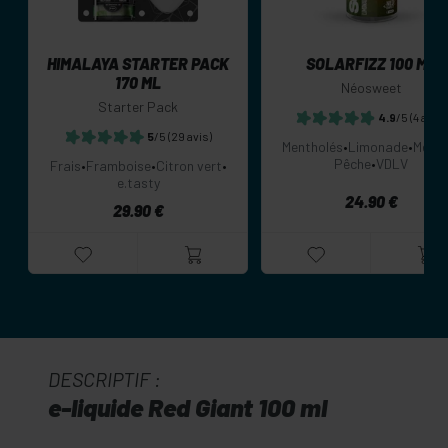
HIMALAYA STARTER PACK
SOLARFIZZ 100 ML
170 ML
Néosweet
Starter Pack
4.9
/5
(4 avis)
5
/5
(29 avis)
Mentholés
•
Limonade
•
Ment
Pêche
•
VDLV
Frais
•
Framboise
•
Citron vert
•
e.tasty
24.90 €
29.90 €
DESCRIPTIF :
e-liquide Red Giant 100 ml