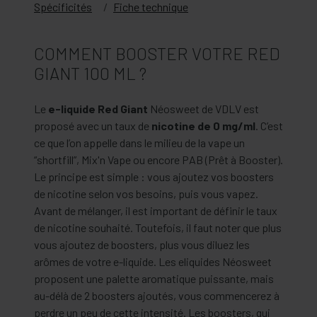
Spécificités
Fiche technique
COMMENT BOOSTER VOTRE RED
GIANT 100 ML ?
Le
e-liquide Red Giant
Néosweet de VDLV est
proposé avec un taux de
nicotine de 0 mg/ml
. C’est
ce que l’on appelle dans le milieu de la vape un
“shortfill”, Mix'n Vape ou encore PAB (Prêt à Booster).
Le principe est simple : vous ajoutez vos boosters
de nicotine selon vos besoins, puis vous vapez.
Avant de mélanger, il est important de définir le taux
de nicotine souhaité. Toutefois, il faut noter que plus
vous ajoutez de boosters, plus vous diluez les
arômes de votre e-liquide. Les eliquides Néosweet
proposent une palette aromatique puissante, mais
au-délà de 2 boosters ajoutés, vous commencerez à
perdre un peu de cette intensité. Les boosters, qui