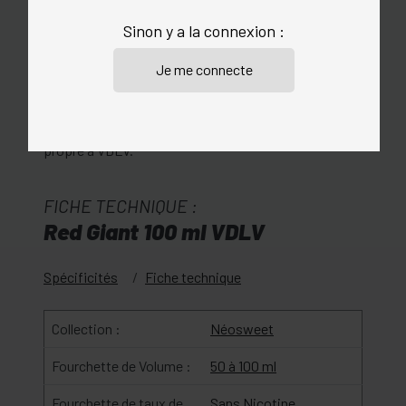
parfaitement la chauffe et ne génère pas de
Sinon y a la connexion :
composés chlorés cancérogène. Et de part son fort
pouvoir sucrant, il est intégré en faible quantité ce
qui protège votre matériel (résistance moins
encrassée). Une façon de proposer des e-liquides
sucrés autrement, avec l’exigence de fabrication
propre à VDLV.
FICHE TECHNIQUE :
Red Giant 100 ml VDLV
Spécificités
Fiche technique
Collection :
Néosweet
Fourchette de Volume :
50 à 100 ml
Fourchette de taux de
Sans Nicotine