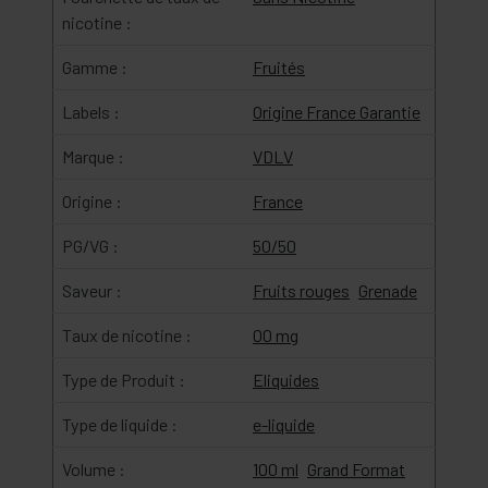
nicotine :
Gamme :
Fruités
Labels :
Origine France Garantie
Marque :
VDLV
Origine :
France
PG/VG :
50/50
Saveur :
Fruits rouges
Grenade
Taux de nicotine :
00 mg
Type de Produit :
Eliquides
Type de liquide :
e-liquide
Volume :
100 ml
Grand Format