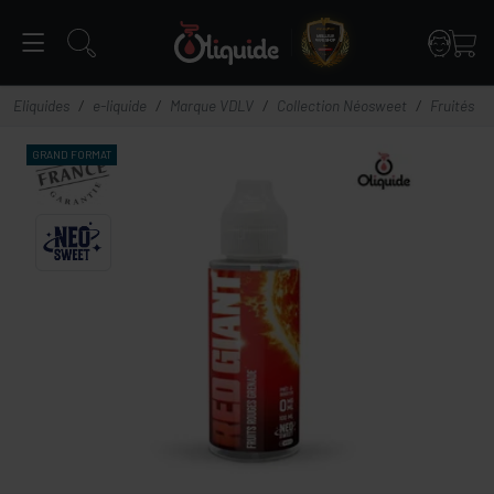
Panneau de gestion des cookies
Eliquides
e-liquide
Marque VDLV
Collection Néosweet
Fruités
GRAND
FORMAT