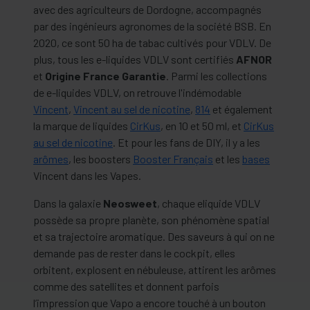
avec des agriculteurs de Dordogne, accompagnés
par des ingénieurs agronomes de la société BSB. En
2020, ce sont 50 ha de tabac cultivés pour VDLV. De
plus, tous les e-liquides VDLV sont certifiés
AFNOR
et
Origine France Garantie
. Parmi les collections
de e-liquides VDLV, on retrouve l'indémodable
Vincent
,
Vincent au sel de nicotine
,
814
et également
la marque de liquides
CirKus
, en 10 et 50 ml, et
CirKus
au sel de nicotine
. Et pour les fans de DIY, il y a les
arômes
, les boosters
Booster Français
et les
bases
Vincent dans les Vapes.
Dans la galaxie
Neosweet
, chaque eliquide VDLV
possède sa propre planète, son phénomène spatial
et sa trajectoire aromatique. Des saveurs à qui on ne
demande pas de rester dans le cockpit, elles
orbitent, explosent en nébuleuse, attirent les arômes
comme des satellites et donnent parfois
l’impression que Vapo a encore touché à un bouton