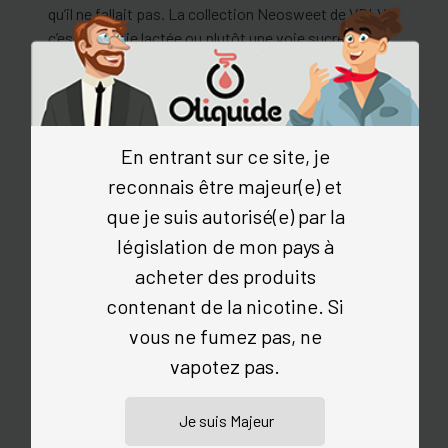
qu’il ne fallait pas. La collection Neosweet de VDLV,
c’est une voie lactée ou plutôt une voie sucrée d’e-
liquides en grand format de 100 ml prêts à booster.
Bien qu’ils viennent tous d’univers différents, ils sont
tous Origine France Garantie. Tous équipés d’un taux
de 50/50 PG/VG, ces flacons promettent d’être plus
En entrant sur ce site, je
rapides que la lumière pour vous délivrer vapeur et
saveur. Les arômes utilisés sont soient naturels,
reconnais être majeur(e) et
soit de synthèse, selon les e-liquides. Pas besoin de
que je suis autorisé(e) par la
sortir la plus grosse fusée de votre collection, la
législation de mon pays à
gamme Neosweet convient à de nombreuses
acheter des produits
cigarettes électroniques, même celles qui ne sont
pas supersoniques. Les Neosweet 100 ml ne
contenant de la nicotine. Si
contiennent pas de nicotine. Ce sont des PAB : Prêt
vous ne fumez pas, ne
à Booster. La grande particularité de la galaxie
vapotez pas.
Neosweet, c’est sa
formulation sans sucralose
.
VDLV a choisi d’utiliser du
néotame
, un agent
sucrant au
pouvoir sucrant élevé
(plus de 10 à 15
fois celui du sucralose). Le néotame supporte