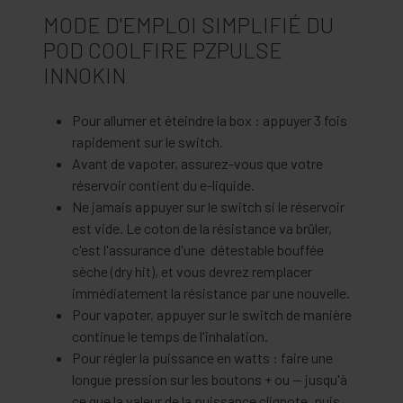
MODE D'EMPLOI SIMPLIFIÉ DU
POD COOLFIRE PZPULSE
INNOKIN
Pour allumer et éteindre la box : appuyer 3 fois
rapidement sur le switch.
Avant de vapoter, assurez-vous que votre
réservoir contient du e-liquide.
Ne jamais appuyer sur le switch si le réservoir
est vide. Le coton de la résistance va brûler,
c'est l'assurance d'une détestable bouffée
sèche (dry hit), et vous devrez remplacer
immédiatement la résistance par une nouvelle.
Pour vapoter, appuyer sur le switch de manière
continue le temps de l'inhalation.
Pour régler la puissance en watts : faire une
longue pression sur les boutons + ou — jusqu'à
ce que la valeur de la puissance clignote, puis