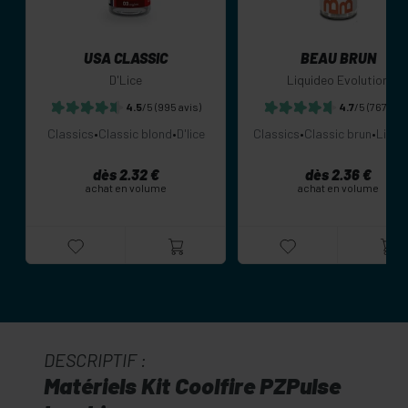
USA CLASSIC
BEAU BRUN
D'Lice
Liquideo Evolution
4.5
/5
(995 avis)
4.7
/5
(767 avis
Classics
•
Classic blond
•
D'lice
Classics
•
Classic brun
•
Liqui
dès 2.32 €
dès 2.36 €
achat en volume
achat en volume
DESCRIPTIF :
Matériels Kit Coolfire PZPulse