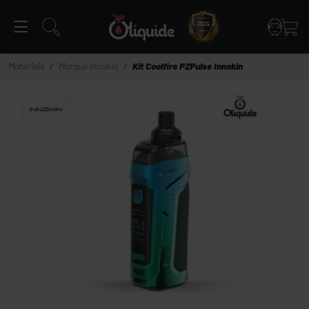
Panneau de gestion des cookies
Matériels
Marque Innokin
Kit Coolfire PZPulse Innokin