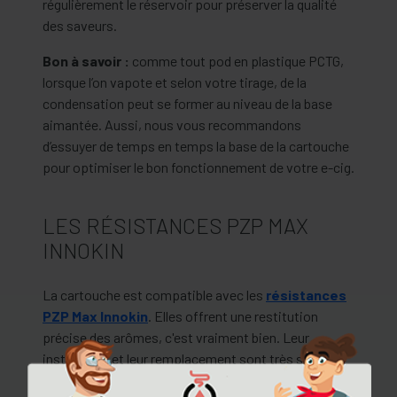
régulièrement le réservoir pour préserver la qualité
des saveurs.
Bon à savoir :
comme tout pod en plastique PCTG,
lorsque l’on vapote et selon votre tirage, de la
condensation peut se former au niveau de la base
aimantée. Aussi, nous vous recommandons
d’essuyer de temps en temps la base de la cartouche
pour optimiser le bon fonctionnement de votre e-cig.
LES RÉSISTANCES PZP MAX
INNOKIN
La cartouche est compatible avec les
résistances
PZP Max Innokin
. Elles offrent une restitution
précise des arômes, c'est vraiment bien. Leur
installation et leur remplacement sont très simples
avec leur système plug-in-play. L'association du