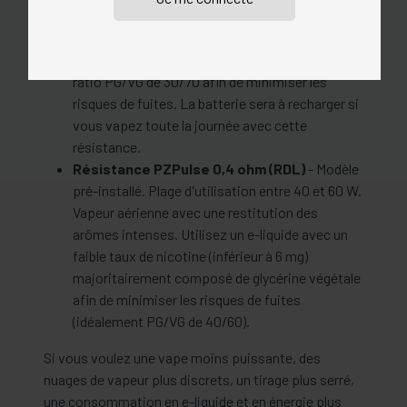
d'utilisation entre 60 et 80 W. Nuages de vapeur
volumineux et denses. Utilisez un e-liquide avec
un faible taux de nicotine (inférieur à 3 mg) et un
ratio PG/VG de 30/70 afin de minimiser les
risques de fuites. La batterie sera à recharger si
vous vapez toute la journée avec cette
résistance.
Résistance PZPulse 0,4 ohm (RDL)
- Modèle
pré-installé. Plage d'utilisation entre 40 et 60 W.
Vapeur aérienne avec une restitution des
arômes intenses. Utilisez un e-liquide avec un
faible taux de nicotine (inférieur à 6 mg)
majoritairement composé de glycérine végétale
afin de minimiser les risques de fuites
(idéalement PG/VG de 40/60).
Si vous voulez une vape moins puissante, des
nuages de vapeur plus discrets, un tirage plus serré,
une consommation en e-liquide et en énergie plus