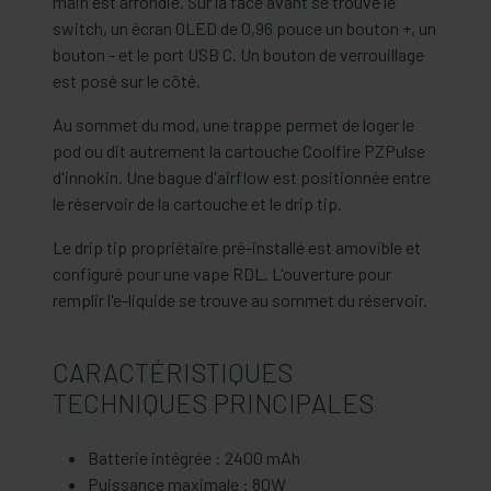
main est arrondie. Sur la face avant se trouve le
switch, un écran OLED de 0,96 pouce un bouton +, un
bouton - et le port USB C. Un bouton de verrouillage
est posé sur le côté.
Au sommet du mod, une trappe permet de loger le
pod ou dit autrement la cartouche Coolfire PZPulse
d'innokin. Une bague d'airflow est positionnée entre
le réservoir de la cartouche et le drip tip.
Le drip tip propriétaire pré-installé est amovible et
configuré pour une vape RDL. L'ouverture pour
remplir l'e-liquide se trouve au sommet du réservoir.
CARACTÉRISTIQUES
TECHNIQUES PRINCIPALES
Batterie intégrée : 2400 mAh
Puissance maximale : 80W