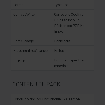
Format :
Type Pod
Compatibilité
Cartouche Coolfire
PZPulse Innokin -
Résitances PZP Max
Innokin.
Remplissage :
Par le haut
Placement résistance :
En bas
Drip tip
Drip tip propriétaire
amovible
CONTENU DU PACK
1 Mod Coolfire PZPulse Innokin - 2400 mAh