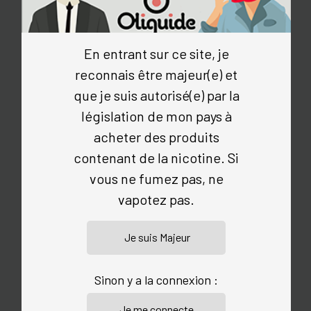
kanthal et du coton de qualité garantit une
expérience de vapotage fiable, agréable au
quotidien.
En entrant sur ce site, je
Trois modèles existent pour trois types de vape.
reconnais être majeur(e) et
Deux modèles pour une vape aérienne sont
que je suis autorisé(e) par la
intégrées dans ce coffret
. Lors de la première
législation de mon pays à
utilisation, ne pas omettre de décoller la pastille qui
se trouve sous la résistance pré installée dans le
acheter des produits
pod.
contenant de la nicotine. Si
vous ne fumez pas, ne
vapotez pas.
Sinon y a la connexion :
Résistance PZPulse 0,2ohm (DL)
- Plage