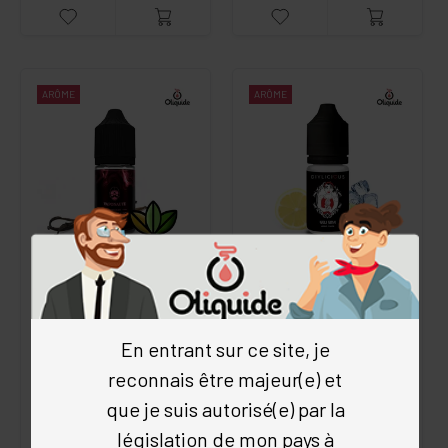
ARÔME
ARÔME
CONCENTRÉ VANILLA
ARÔME GELI GINA
CLASSIC 30 ML
4.9
/5
(183 avis)
Vaponaute
Frais
•
Citron
•
Sorbet
•
En entrant sur ce site, je
5
/5
(4 avis)
Vaponaute
reconnais être majeur(e) et
Classics
•
Classic blond
•
13.9 €
Vanille
•
Amande
•
Réglisse
•
que je suis autorisé(e) par la
6.00 €
Alfaliquid
législation de mon pays à
13.90 €