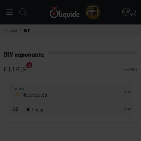
Panneau de gestion des cookies
Accueil
DIY
DIY vaponaute
2
FILTRER
+
de filtre
Trier par