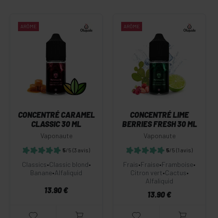
ARÔME
ARÔME
CONCENTRÉ CARAMEL
CONCENTRÉ LIME
CLASSIC 30 ML
BERRIES FRESH 30 ML
Vaponaute
Vaponaute
5
/5
(3 avis)
5
/5
(1 avis)
Classics
•
Classic blond
•
Frais
•
Fraise
•
Framboise
•
Banane
•
Alfaliquid
Citron vert
•
Cactus
•
Alfaliquid
13.90 €
13.90 €