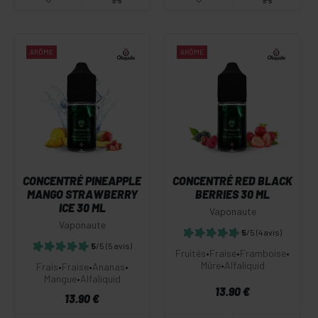
ARÔME
ARÔME
CONCENTRÉ PINEAPPLE
CONCENTRÉ RED BLACK
MANGO STRAWBERRY
BERRIES 30 ML
ICE 30 ML
Vaponaute
Vaponaute
5
/5
(4 avis)
5
/5
(5 avis)
Fruités
•
Fraise
•
Framboise
•
Mûre
•
Alfaliquid
Frais
•
Fraise
•
Ananas
•
Mangue
•
Alfaliquid
13.90 €
13.90 €