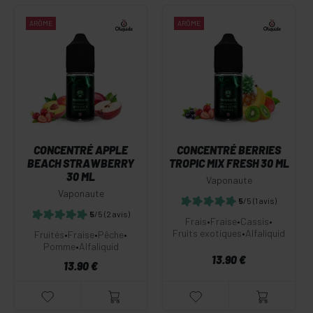
ARÔME
ARÔME
CONCENTRÉ APPLE
CONCENTRÉ BERRIES
BEACH STRAWBERRY
TROPIC MIX FRESH 30 ML
30 ML
Vaponaute
Vaponaute
5
/5
(1 avis)
5
/5
(2 avis)
Frais
•
Fraise
•
Cassis
•
Fruits exotiques
•
Alfaliquid
Fruités
•
Fraise
•
Pêche
•
Pomme
•
Alfaliquid
13.90 €
13.90 €