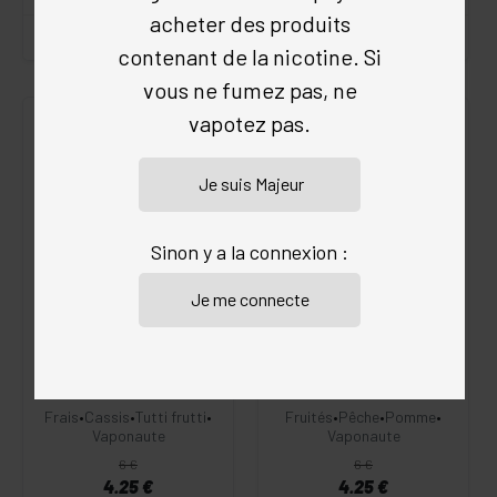
acheter des produits
contenant de la nicotine. Si
vous ne fumez pas, ne
vapotez pas.
ARÔME
ANTI-GASPI
ARÔME
ANTI-GASPI
Sinon y a la connexion :
ARÔME SAILOR SALLY
ARÔME GEIKO AIKO
DLUO
DLUO
4.9
/5
(9 avis)
5
/5
(15 avis)
Frais
•
Cassis
•
Tutti frutti
•
Fruités
•
Pêche
•
Pomme
•
Vaponaute
Vaponaute
6 €
6 €
4.25 €
4.25 €