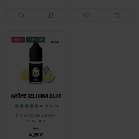
ARÔME
ANTI-GASPI
ARÔME GELI GINA DLUO
5
/5
(5 avis)
Frais
•
Citron
•
Sorbet
•
Vaponaute
6 €
4.25 €