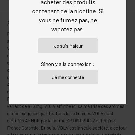
acheter des produits
contenant de la nicotine. Si
vous ne fumez pas, ne
ELIQUIDES AMAZONE
vapotez pas.
Parmi les marques les plus célèbres de la vape française, il y
a Alfaliquid, D’lice, Liquidéo, Pulp, … et bien évidemment
VDLV. On retrouve cette marque de Gironde ici, avec la
collection de e-liquides,
Les Incontournables
, qui a
changé de nom début 2024 pour
Vincent
. Vincent de VDLV,
Sinon y a la connexion :
ce sont plus d’une vingtaine de saveurs simples et directes,
un peu à la façon des Vaponaute Botanics de Vaponaute
Aces. On trouvera essentiellement des Classics, des fruités
et des Fraîcheurs. Construit sur une base en 60/40 de
PG/VG,des arômes naturels et une nicotine vapologique
variant de à 16 mg, VDLV affirme ici sa maîtrise des arômes
et son exigence qualité. Tous les e liquides VDLV sont
certifiés AFNOR par la norme XP D90-300-2 et Origine
France Garantie. Et puis, VDLV est la seule société, à ce jour,
à fabriquer elle-même sa nicotine vapologique, à partir de