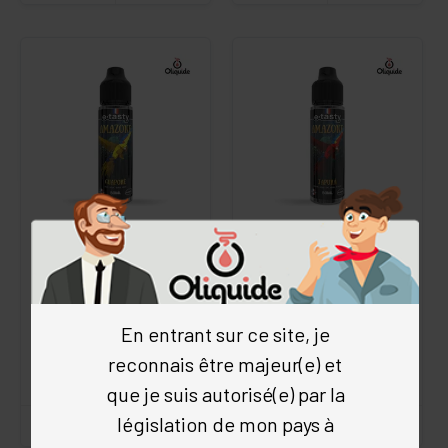
GUAPORÉ 50 ML
JAPURA 50 ML
Amazone
Amazone
4.9
/5
(37 avis)
5
/5
(31 avis)
Fruités
•
Abricot
•
Ananas
•
Fruités
•
Cassis
•
Citron vert
•
En entrant sur ce site, je
Pêche
•
Nèfle
•
e.tasty
e.tasty
reconnais être majeur(e) et
dès 10.57 €
dès 10.57 €
achat en volume
achat en volume
que je suis autorisé(e) par la
législation de mon pays à