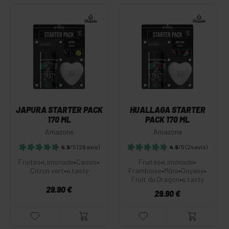
JAPURA STARTER PACK
HUALLAGA STARTER
170 ML
PACK 170 ML
Amazone
Amazone
4.9
/5
(26 avis)
4.9
/5
(24 avis)
Fruités
•
Limonade
•
Cassis
•
Fruités
•
Limonade
•
Citron vert
•
e.tasty
Framboise
•
Mûre
•
Goyave
•
Fruit du Dragon
•
e.tasty
29.90 €
29.90 €