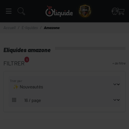
Panneau de gestion des cookies
Accueil
E-liquides
Amazone
Eliquides amazone
1
FILTRER
+
de filtre
Trier par