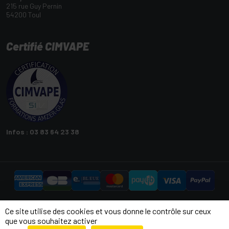
215 rue Guy Pernin
54200 Toul
Certifié CIMVAPE
Infos : 03 83 64 23 38
Copyright © 2026 Oliquide
Ce site utilise des cookies et vous donne le contrôle sur ceux
Tous droits réservés
que vous souhaitez activer