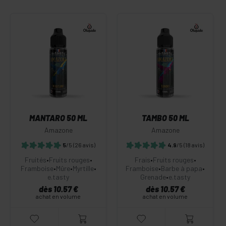
MANTARO 50 ML
TAMBO 50 ML
Amazone
Amazone
5
/5
(26 avis)
4.9
/5
(18 avis)
Fruités
•
Fruits rouges
•
Frais
•
Fruits rouges
•
Framboise
•
Mûre
•
Myrtille
•
Framboise
•
Barbe à papa
•
e.tasty
Grenade
•
e.tasty
dès 10.57 €
dès 10.57 €
achat en volume
achat en volume