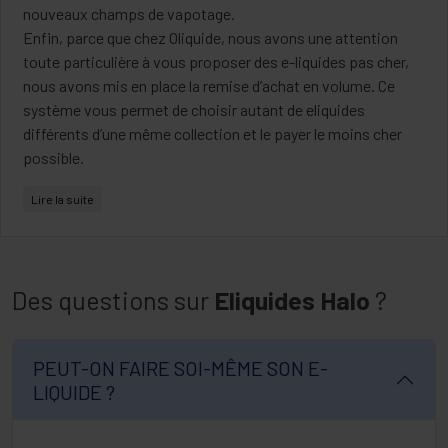
nouveaux champs de vapotage.
Enfin, parce que chez Oliquide, nous avons une attention
toute particulière à vous proposer des e-liquides pas cher,
nous avons mis en place la remise d’achat en volume. Ce
système vous permet de choisir autant de eliquides
différents d’une même collection et le payer le moins cher
possible.
Pas certain qu’il soit encore utile de présenter la marque de
Lire la suite
e-liquides Halo. Elle fait sans doute partie des plus ancienne
marque de liquide à cigarette electronique. Venu tout droit de
Floride, ce e liquide américain est réputé pour ses recharges
de liquide Classics et Classics Gourmands. On peut citer
Des questions sur
Eliquides Halo
?
Torque 56, Tribeca, Prime 15 ou Turkish Tobacco. Mais Halo
n’a pas oublié de soigner sa réputation également sur les
liquides Frais comme le Subzéro, un incontournable de la
PEUT-ON FAIRE SOI-MÊME SON E-
vape, que beaucoup d’anciens fumeurs de mentholes
LIQUIDE ?
connaissent forcément. Toutes les fioles de 10 ml de liquides
Halo sont proposées sur Oliquide en 70/30 de PG/VG pour