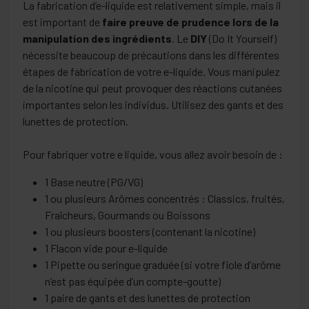
La fabrication d’e-liquide est relativement simple, mais il
vous offrir un très bon hit et un volume de vapeur très
est important de
faire preuve de prudence lors de la
correct. Avec une bonne Box Eleaf ou Vaporesso, le
manipulation des ingrédients
. Le
DIY
(Do It Yourself)
clearomiseur qui va bien et une résistance toute neuve, c’est
nécessite beaucoup de précautions dans les différentes
une promesse de vape all day qui vous attend avec ces Halo.
étapes de fabrication de votre e-liquide. Vous manipulez
de la nicotine qui peut provoquer des réactions cutanées
importantes selon les individus. Utilisez des gants et des
lunettes de protection.
Pour fabriquer votre e liquide, vous allez avoir besoin de :
1 Base neutre (PG/VG)
1 ou plusieurs Arômes concentrés : Classics, fruités,
Fraîcheurs, Gourmands ou Boissons
1 ou plusieurs boosters (contenant la nicotine)
1 Flacon vide pour e-liquide
1 Pipette ou seringue graduée (si votre fiole d’arôme
n’est pas équipée d’un compte-goutte)
1 paire de gants et des lunettes de protection