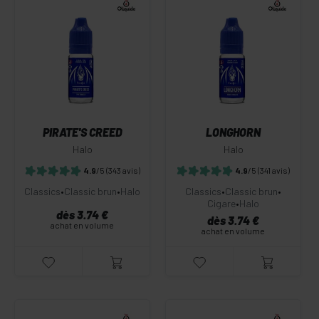
PIRATE'S CREED
LONGHORN
Halo
Halo
4.9
/5
(343 avis)
4.9
/5
(341 avis)
Classics
•
Classic brun
•
Halo
Classics
•
Classic brun
•
Cigare
•
Halo
dès 3.74 €
dès 3.74 €
achat en volume
achat en volume