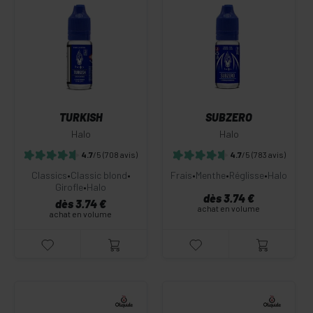
TURKISH
SUBZERO
Halo
Halo
4.7
/5
(708 avis)
4.7
/5
(783 avis)
Classics
•
Classic blond
•
Frais
•
Menthe
•
Réglisse
•
Halo
Girofle
•
Halo
dès 3.74 €
dès 3.74 €
achat en volume
achat en volume