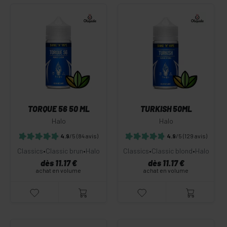
TORQUE 56 50 ML
TURKISH 50ML
Halo
Halo
4.9
/5
(84 avis)
4.9
/5
(129 avis)
Classics
•
Classic brun
•
Halo
Classics
•
Classic blond
•
Halo
dès 11.17 €
dès 11.17 €
achat en volume
achat en volume