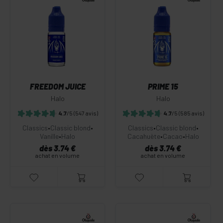
FREEDOM JUICE
PRIME 15
Halo
Halo
4.7
/5
(547 avis)
4.7
/5
(585 avis)
Classics
•
Classic blond
•
Classics
•
Classic blond
•
Vanille
•
Halo
Cacahuète
•
Cacao
•
Halo
dès 3.74 €
dès 3.74 €
achat en volume
achat en volume