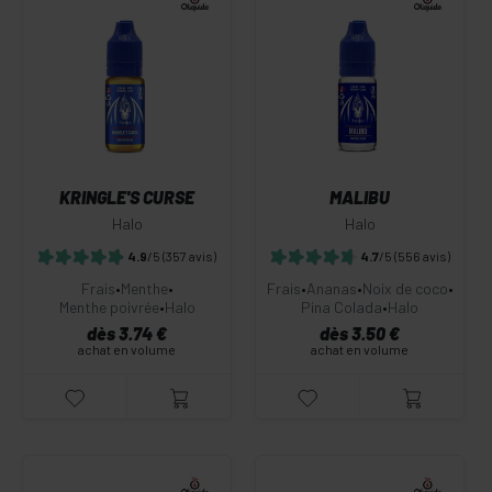
KRINGLE'S CURSE
MALIBU
Halo
Halo
4.9
/5
(357 avis)
4.7
/5
(556 avis)
Frais
•
Menthe
•
Frais
•
Ananas
•
Noix de coco
•
Menthe poivrée
•
Halo
Pina Colada
•
Halo
dès 3.74 €
dès 3.50 €
achat en volume
achat en volume