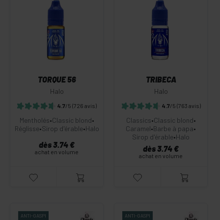
TORQUE 56
TRIBECA
Halo
Halo
4.7
/5
(726 avis)
4.7
/5
(763 avis)
Mentholés
•
Classic blond
•
Classics
•
Classic blond
•
Réglisse
•
Sirop d'érable
•
Halo
Caramel
•
Barbe à papa
•
Sirop d'érable
•
Halo
dès 3.74 €
dès 3.74 €
achat en volume
achat en volume
ANTI-GASPI
ANTI-GASPI