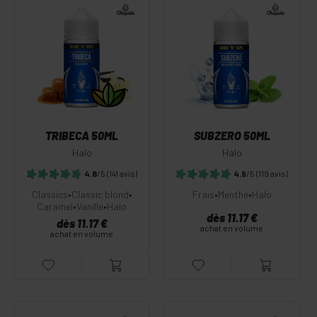
TRIBECA 50ML
SUBZERO 50ML
Halo
Halo
4.8
/5
(141 avis)
4.9
/5
(119 avis)
Classics
•
Classic blond
•
Frais
•
Menthe
•
Halo
Caramel
•
Vanille
•
Halo
dès 11.17 €
dès 11.17 €
achat en volume
achat en volume