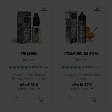
TIRAMISU
PÊCHE MELBA 50 ML
Dessert
Dessert
4.9
/5
(216 avis)
4.9
/5
(172 avis)
Desserts
•
Café
•
Cacao
•
Desserts
•
Pêche
•
Crème
•
Biscuit
•
Crème
•
Curieux
Curieux
dès 3.92 €
dès 10.37 €
achat en volume
achat en volume