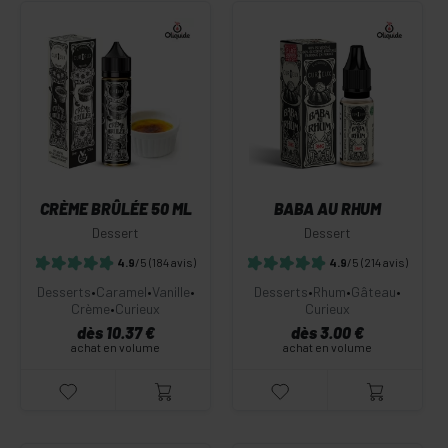
CRÈME BRÛLÉE 50 ML
BABA AU RHUM
Dessert
Dessert
4.9
/5
(184 avis)
4.9
/5
(214 avis)
Desserts
•
Caramel
•
Vanille
•
Desserts
•
Rhum
•
Gâteau
•
Crème
•
Curieux
Curieux
dès 10.37 €
dès 3.00 €
achat en volume
achat en volume