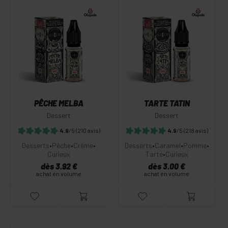
PÊCHE MELBA
TARTE TATIN
Dessert
Dessert
4.9
/5
(210 avis)
4.9
/5
(218 avis)
Desserts
•
Pêche
•
Crème
•
Desserts
•
Caramel
•
Pomme
•
Curieux
Tarte
•
Curieux
dès 3.92 €
dès 3.00 €
achat en volume
achat en volume