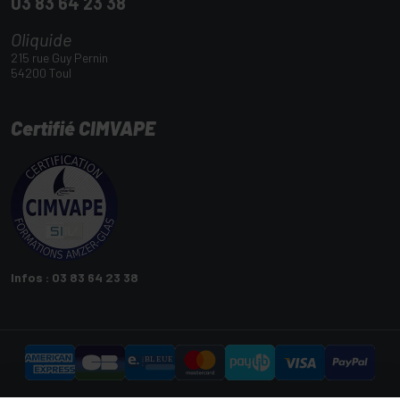
03 83 64 23 38
Oliquide
215 rue Guy Pernin
54200 Toul
Certifié CIMVAPE
Infos : 03 83 64 23 38