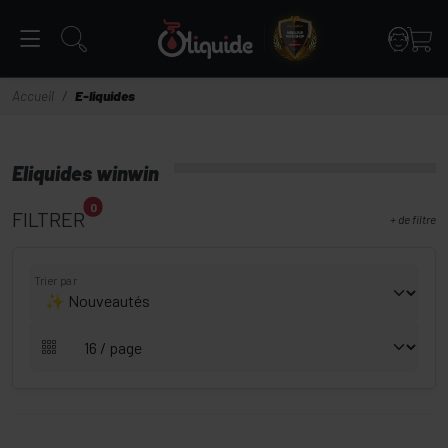
Panneau de gestion des cookies
Accueil
E-liquides
Eliquides winwin
0
FILTRER
+
de filtre
Trier par