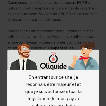
Commencez par préparer votre base neutre PG/VG en
utilisant un ratio adapté à vos préférences de vape. Par
exemple, une base PG/VG en ratio 50/50 est un bon point
de départ pour la plupart des gens.
Choisissez les arômes concentrés que vous souhaitez
utiliser pour votre e-liquide. Vous pouvez utiliser un seul
arôme ou mélanger plusieurs arômes pour créer un profil
de saveur plus complexe.
Respectez les
recommandations du fabricant
pour le dosage de
l’arôme, qui est généralement exprimé en pourcentage ou
en gouttes par millilitre. Oliquide propose un grand choix
d’arômes parmi lesquels vous trouverez forcément votre
bonheur. Que ce soit chez Bioconcept, la collection
En entrant sur ce site, je
Dingovap de H2O, DIYlicious de Vaponaute, les
reconnais être majeur(e) et
Convoitises de VDLV, Halo ou les arômes de Cirkus ou
que je suis autorisé(e) par la
encore de Tjuice ou Vampire Vape. Ce sont plus de 150
législation de mon pays à
arômes différents. Et surtout, pensez à noter la
concentration utilisée, ce qui vous permettra de
acheter des produits