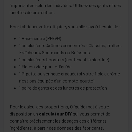
importantes selon les individus. Utilisez des gants et des
nous avons mis en place la remise d’achat en volume. Ce
lunettes de protection.
système vous permet de choisir autant de eliquides
différents d’une même collection et le payer le moins cher
Pour fabriquer votre e liquide, vous allez avoir besoin de :
possible.
1 Base neutre (PG/VG)
1 ou plusieurs Arômes concentrés : Classics, fruités,
Fraîcheurs, Gourmands ou Boissons
1 ou plusieurs boosters (contenant la nicotine)
1 Flacon vide pour e-liquide
1 Pipette ou seringue graduée (si votre fiole d’arôme
n’est pas équipée d’un compte-goutte)
1 paire de gants et des lunettes de protection
Pour le calcul des proportions, Oliquide met à votre
disposition un
calculateur DIY
qui vous permet de
connaître précisément les dosages des différents
ingrédients, à partir des données des fabricants.