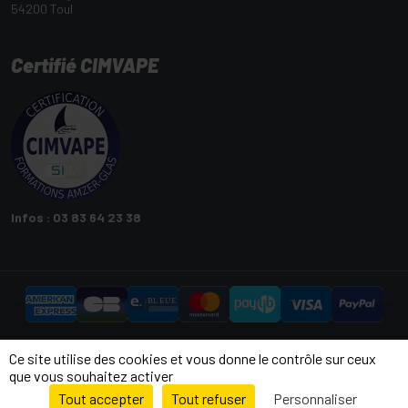
54200 Toul
Certifié CIMVAPE
Infos : 03 83 64 23 38
Copyright © 2026 Oliquide
Ce site utilise des cookies et vous donne le contrôle sur ceux
Tous droits réservés
que vous souhaitez activer
Tout accepter
Tout refuser
Personnaliser