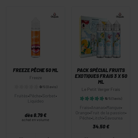
FREEZE PÊCHE 50 ML
PACK SPÉCIAL FRUITS
EXOTIQUES FRAIS 3 X 50
Freeze
ML
0
/5
(0 avis)
Le Petit Verger Frais
Fruités
•
Pêche
•
Sorbet
•
5
/5
(1 avis)
Liquideo
Frais
•
Ananas
•
Mangue
•
Orange
•
Fruit de la passion
•
dès 8.79 €
Pêche
•
Litchi
•
Savourea
achat en volume
34.50 €