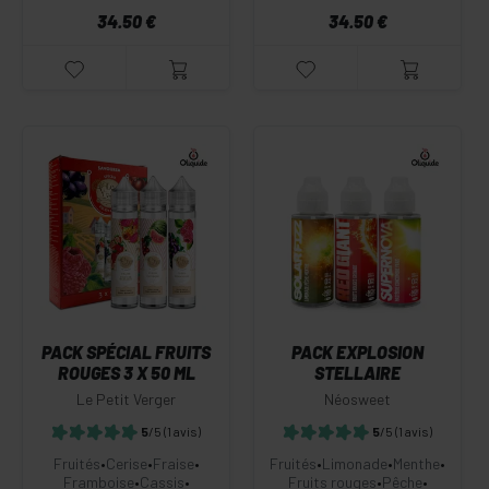
34.50 €
34.50 €
PACK SPÉCIAL FRUITS
PACK EXPLOSION
ROUGES 3 X 50 ML
STELLAIRE
Le Petit Verger
Néosweet
5
/5
(1 avis)
5
/5
(1 avis)
Fruités
•
Cerise
•
Fraise
•
Fruités
•
Limonade
•
Menthe
•
Framboise
•
Cassis
•
Fruits rouges
•
Pêche
•