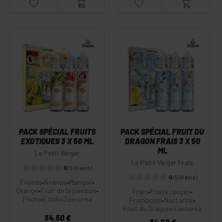
PACK SPÉCIAL FRUITS
PACK SPÉCIAL FRUIT DU
EXOTIQUES 3 X 50 ML
DRAGON FRAIS 3 X 50
ML
Le Petit Verger
Le Petit Verger Frais
0
/5
(0 avis)
0
/5
(0 avis)
Fruités
•
Ananas
•
Mangue
•
Orange
•
Fruit de la passion
•
Frais
•
Fruits rouges
•
Pêche
•
Litchi
•
Savourea
Framboise
•
Nectarine
•
Fruit du Dragon
•
Savourea
34.50 €