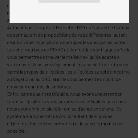
marques, choisi les meilleures collections parmi ces
marques et les a testées pour vous proposer les meilleurs
arômes. Alfaliquid Original, Liquidéo Evolution, Cirkus
Authentique, Les jus de Gabriel de H2O ou Natural de Curieux,
ce sont autant de propositions de vape différentes, autant
de jus à vaper tous plus aromatiques les uns que les autres.
Les choix du taux de PG/VG et de nicotine sont larges afin de
vous permettre de trouver le meilleur e-liquide adapté à
votre envie. Vous avez également la possibilité de retrouver,
parmi les types de e liquides, les e-liquides au sel de nicotine,
au Végétol ou au CBD, afin de vous permettre d’ouvrir de
nouveaux champs de vapotage.
Enfin, parce que chez Oliquide, nous avons une attention
toute particulière à vous proposer des e-liquides pas cher,
nous avons mis en place la remise d’achat en volume. Ce
système vous permet de choisir autant de eliquides
différents d’une même collection et le payer le moins cher
possible.