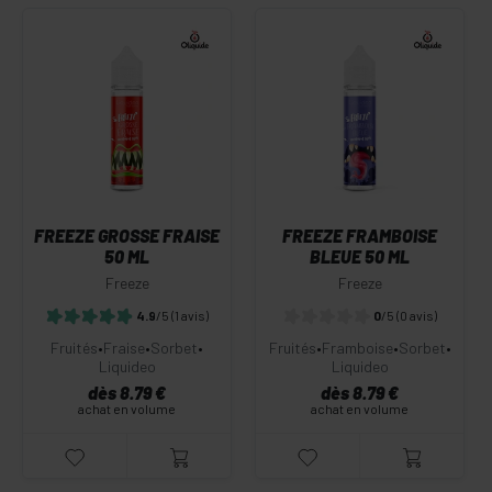
FREEZE GROSSE FRAISE
FREEZE FRAMBOISE
50 ML
BLEUE 50 ML
Freeze
Freeze
4.9
/5
(1 avis)
0
/5
(0 avis)
Fruités
•
Fraise
•
Sorbet
•
Fruités
•
Framboise
•
Sorbet
•
Liquideo
Liquideo
dès 8.79 €
dès 8.79 €
achat en volume
achat en volume