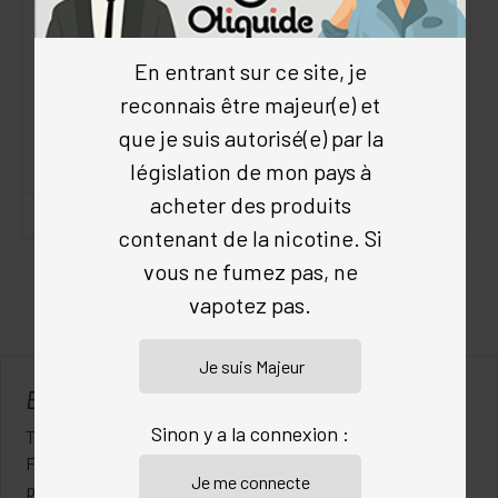
Kombucha Fever
Kombucha Fever
4.9
/5
(1 avis)
5
/5
(3 avis)
En entrant sur ce site, je
Boissons
•
Pêche
•
Kombucha
•
Boissons
•
Menthe
•
Gingembre
reconnais être majeur(e) et
Hibiscus
•
Kombucha Fever
•
Kombucha
•
Kombucha Fever
que je suis autorisé(e) par la
dès 11.84 €
dès 11.84 €
achat en volume
législation de mon pays à
achat en volume
acheter des produits
contenant de la nicotine. Si
vous ne fumez pas, ne
1
SUIV.
2
3
4
5
vapotez pas.
ELIQUIDES 00 MG
Sinon y a la connexion :
Tabac blond, Fraise, Fruit du Dragon ou Café expresso…
Faites votre choix ! Vous trouvez ici tous les e-liquides
proposés par Oliquide. Vapo a sélectionné les meilleures