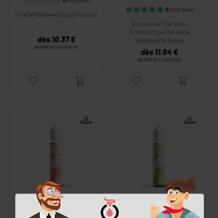
0
/5
(0 avis)
5
/5
(2 avis)
Frais
•
Menthe
•
Eliquid France
Boissons
•
Thé Vert
•
Kombucha
•
Thé noir
•
dès 10.37 €
Kombucha Fever
achat en volume
dès 11.84 €
achat en volume
HIBISCUS PÊCHE
GINGEMBRE MENTHE
KOMBUCHA 50 ML
KOMBUCHA 50 ML