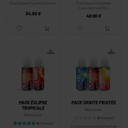
Pastèque
•
Figue
•
Savourea
Pastèque
•
Grenade
•
Concombre
•
VDLV
34.50 €
49.90 €
PACK ÉCLIPSE
PACK ORBITE FRUITÉE
TROPICALE
Néosweet
Néosweet
0
/5
(0 avis)
5
/5
(3 avis)
Fruités
•
Limonade
•
Menthe
•