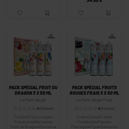
34.50 €
PACK SPÉCIAL FRUIT DU
PACK SPÉCIAL FRUITS
DRAGON 3 X 50 ML
ROUGES FRAIS 3 X 50 ML
Le Petit Verger
Le Petit Verger Frais
0
/5
(0 avis)
0
/5
(0 avis)
Fruités
•
Fruits rouges
•
Frais
•
Cerise
•
Fraise
•
Framboise
•
Nectarine
•
Framboise
•
Cassis
•
Fruit du Dragon
•
Savourea
Pastèque
•
Figue
•
Savourea