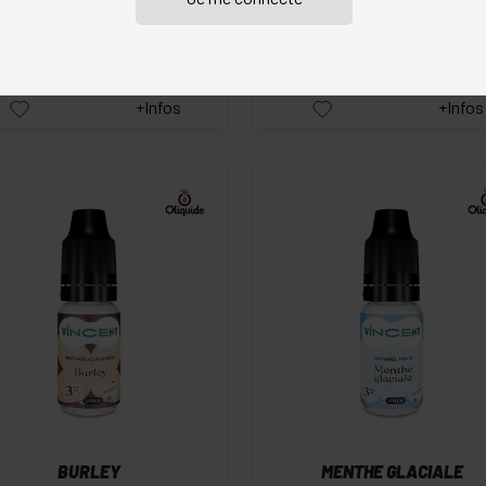
Classique Hudson de VDLV. Voici
dès 3.29 €
dès 4.64 €
achat en volume
achat en volume
+Infos
+Infos
-
+
-
+
Commander
Commander
BURLEY
MENTHE GLACIALE