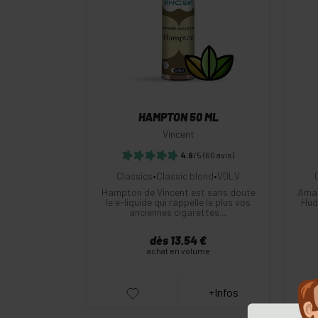
-
+
Commander
HAMPTON 50 ML
Vincent
4.9
/5
(60 avis)
Classics
•
Classic blond
•
VDLV
Hampton de Vincent est sans doute
Amat
le e-liquide qui rappelle le plus vos
Huds
anciennes cigarettes....
dès 13.54 €
achat en volume
+Infos