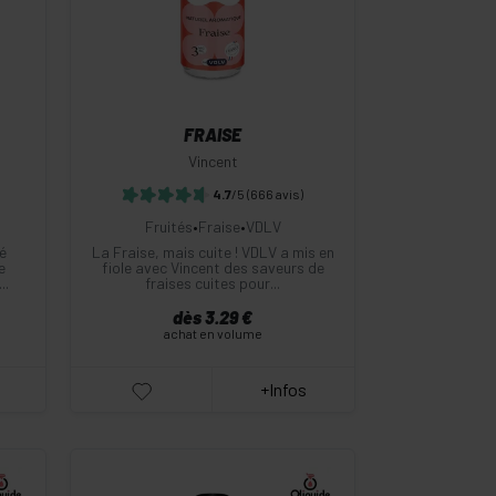
Commander
FRAISE
Vincent
4.7
/5
(666 avis)
Fruités
•
Fraise
•
VDLV
é
La Fraise, mais cuite ! VDLV a mis en
e
fiole avec Vincent des saveurs de
..
fraises cuites pour...
dès 3.29 €
achat en volume
+Infos