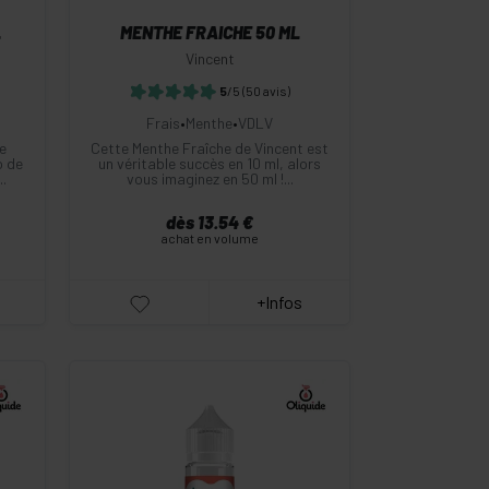
L
MENTHE FRAICHE 50 ML
Vincent
5
/5
(50 avis)
Frais
•
Menthe
•
VDLV
e
Cette Menthe Fraîche de Vincent est
o de
un véritable succès en 10 ml, alors
.
vous imaginez en 50 ml !...
dès 13.54 €
achat en volume
+Infos