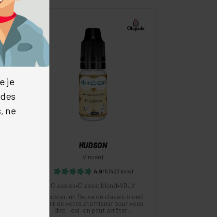
-
+
e je
 des
Commander
, ne
HUDSON
Vincent
4.9
/5
(423 avis)
l
•
Classics
•
Classic blond
•
VDLV
Hudson, un fleuve de classic blond
sort de votre atomiseur pour vous
s
dire : oui, on peut arrêter...
e