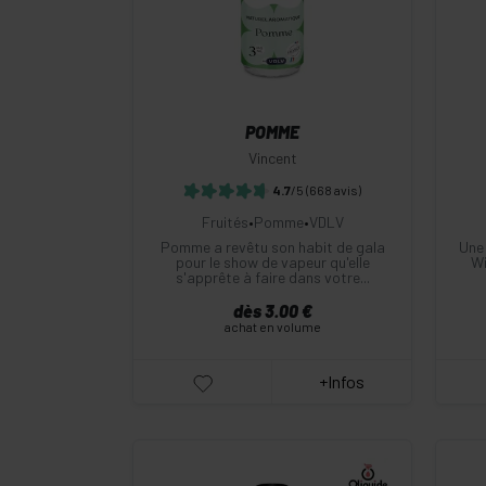
Commander
POMME
Vincent
4.7
/5
(668 avis)
Fruités
•
Pomme
•
VDLV
Pomme a revêtu son habit de gala
Une 
pour le show de vapeur qu'elle
Wi
s'apprête à faire dans votre...
dès 3.00 €
achat en volume
+Infos