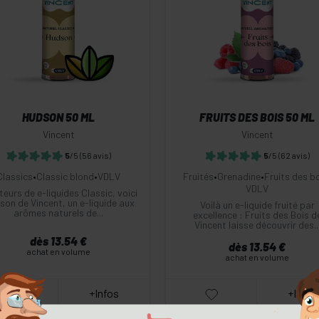
-
+
-
+
Commander
Commander
HUDSON 50 ML
FRUITS DES BOIS 50 ML
Vincent
Vincent
5
/5
(56 avis)
5
/5
(62 avis)
Classics
•
Classic blond
•
VDLV
Fruités
•
Grenadine
•
Fruits des b
VDLV
eurs de e-liquides Classic, voici
on de Vincent, un e-liquide aux
Voilà un e-liquide fruité par
arômes naturels de...
excellence : Fruits des Bois d
Vincent laisse découvrir des..
dès 13.54 €
dès 13.54 €
achat en volume
achat en volume
+Infos
+Infos