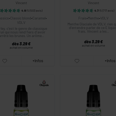
Vincent
Vincent
4.8
/5
(503 avis)
4.7
/5
(717 avis)
assics
•
Classic blond
•
Caramel
•
Frais
•
Menthe
•
VDLV
VDLV
Menthe Glaciale de VDLV, rien 
d'entendre parler de ce E liqui
ley, c'est le genre de classique
frais, Vincent a les...
run qui nous rend fiers d'avoir
arrêté les brunes. Un arôme...
dès 3.29 €
dès 3.29 €
achat en volume
achat en volume
+Infos
+Infos
-
+
-
+