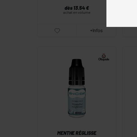
dès 13.54 €
achat en volume
+Infos
-
+
Commander
MENTHE RÉGLISSE