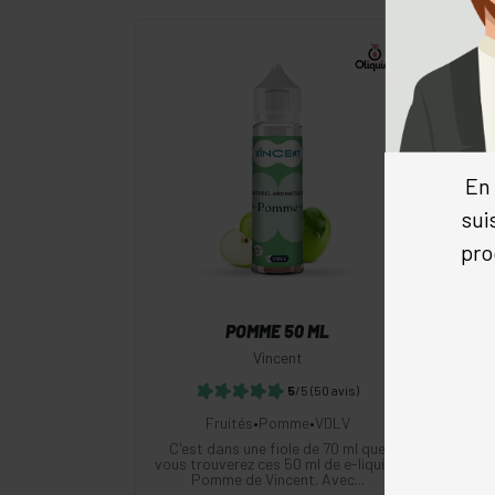
-
+
En 
sui
Commander
pro
POMME 50 ML
Vincent
5
/5
(50 avis)
Fruités
•
Pomme
•
VDLV
C'est dans une fiole de 70 ml que
Fram
vous trouverez ces 50 ml de e-liquide
arô
Pomme de Vincent. Avec...