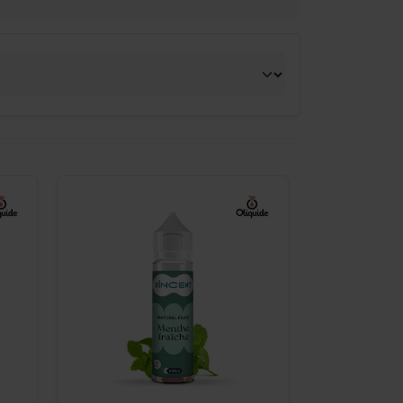
-
+
Commander