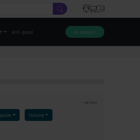
IY
Anti-gaspi
Je débute !
+
de filtre
iquide
Volume