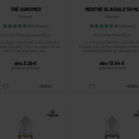
THÉ AGRUMES
MENTHE GLACIALE 50 M
Vincent
Vincent
5
/5
(53 avis)
5
/5
(59 avis)
Fruités
•
Thé
•
Agrume
•
VDLV
Frais
•
Menthe
•
VDLV
ue Vapo aime bien faire quand il
Le e-liquide Menthe Glaciale d
avec Vincent, c’est se vapoter un
Vincent est un formidable comb
petit Thé Agrumes au...
menthe blanche et de menthe..
dès 3.29 €
dès 13.54 €
achat en volume
achat en volume
+Infos
+Infos