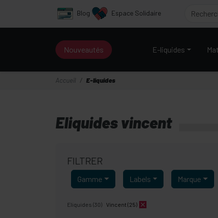
Panneau de gestion des cookies
Blog
Espace Solidaire
Nouveautés
E-liquides
Mat
Accueil
E-liquides
Eliquides vincent
FILTRER
Gamme
Labels
Marque
Eliquides (30)
Vincent (25)