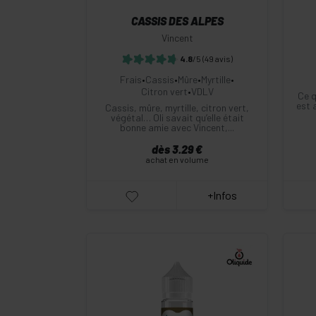
CASSIS DES ALPES
Vincent
4.8
/5
(49 avis)
Frais
•
Cassis
•
Mûre
•
Myrtille
•
Citron vert
•
VDLV
Ce q
est 
Cassis, mûre, myrtille, citron vert,
végétal… Oli savait qu’elle était
bonne amie avec Vincent,...
dès 3.29 €
achat en volume
+Infos