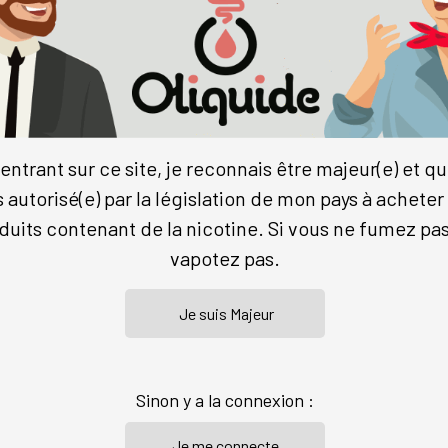
SEL DE
NICOTINE
-
+
-
+
entrant sur ce site, je reconnais être majeur(e) et qu
s autorisé(e) par la législation de mon pays à acheter
Commander
Commander
duits contenant de la nicotine. Si vous ne fumez pas
vapotez pas.
FRUITS DES BOIS
CLASSIQUE HUDSON
Vincent
Vincent
4.9
/5
(64 avis)
4.9
/5
(258 avis)
Fruités
•
Fruits des bois
•
VDLV
Classics
•
Classic blond
•
Carame
Sinon y a la connexion :
VDLV
boise, mûre, fraise des bois et
mes vanillés, mais qui se cache
Pour une vapeur aux senteur
derrière Fruits des Bois...
américaines, il faut le e-liquid