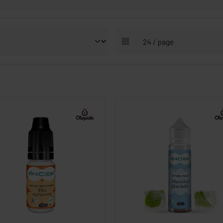
-
+
-
+
Commander
Commander