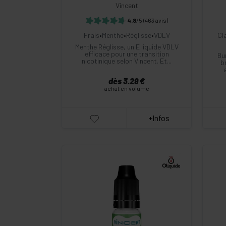
Vincent
4.8
/5
(463 avis)
Frais
•
Menthe
•
Réglisse
•
VDLV
Cl
Menthe Réglisse, un E liquide VDLV
efficace pour une transition
Bur
nicotinique selon Vincent. Et...
b
dès 3.29 €
achat en volume
+Infos
-
+