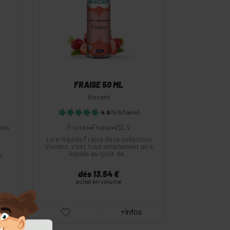
-
+
Commander
FRAISE 50 ML
Vincent
4.9
/5
(53 avis)
ois
•
Fruités
•
Fraise
•
VDLV
Le e-liquide Fraise de la collection
Vincent, c'est tout simplement un e
liquide au goût de...
e
.
dès 13.54 €
achat en volume
+Infos