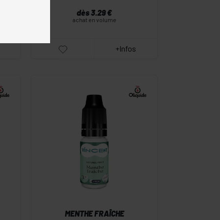
...
dès 3.29 €
achat en volume
+Infos
-
+
Commander
MENTHE FRAÎCHE