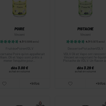
Commander
Commander
POIRE
PISTACHE
Vincent
Vincent
4.7
/5
(686 avis)
4.7
/5
(673 avis)
Fruités
•
Poire
•
VDLV
Desserts
•
Pistache
•
VDLV
certaine Poire qu'on appellerait
VDLV Oli et Vapo ont rencontr
lliam. Oli et Vapo sont prêts à
Vincent en vapotant l'e-liquid
mener l'enquête pour...
Pistache de VDLV. Un flacon à.
dès 3.00 €
dès 3.29 €
achat en volume
achat en volume
+Infos
+Infos