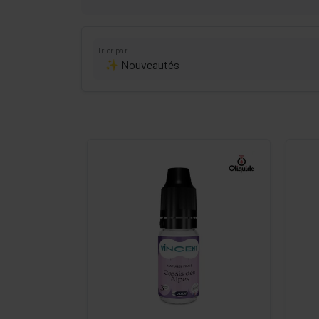
Trier par
-
+
Commander