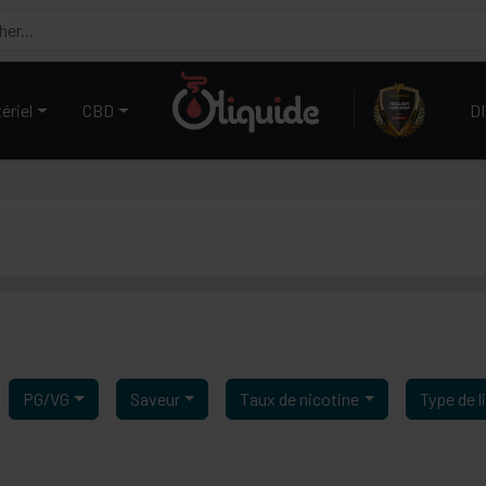
ériel
CBD
D
PG/VG
Saveur
Taux de nicotine
Type de l