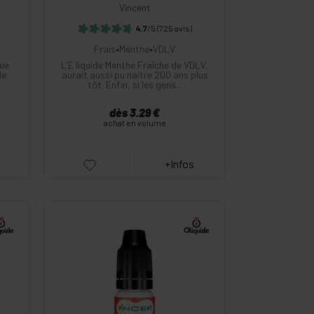
Vincent
4.7
/5
(725 avis)
Frais
•
Menthe
•
VDLV
que
L'E liquide Menthe Fraîche de VDLV,
de
aurait aussi pu naître 200 ans plus
tôt. Enfin, si les gens...
dès 3.29 €
achat en volume
+Infos
-
+