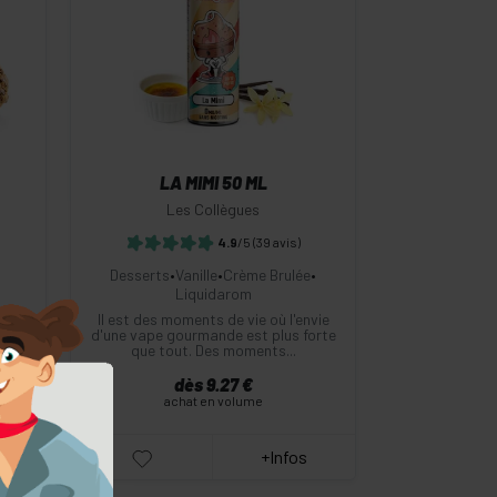
-
+
Commander
LA MIMI 50 ML
Les Collègues
4.9
/5
(39 avis)
Desserts
•
Vanille
•
Crème Brulée
•
Liquidarom
s de
Il est des moments de vie où l'envie
est
d'une vape gourmande est plus forte
que tout. Des moments...
dès 9.27 €
achat en volume
+Infos