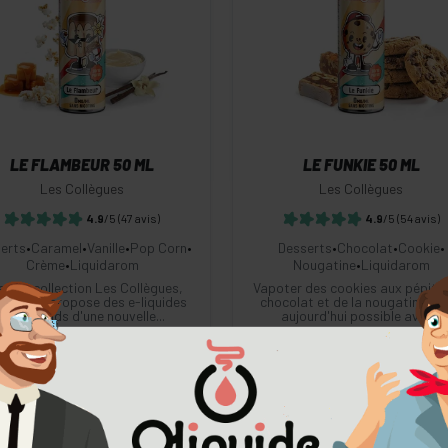
-
+
-
+
Commander
Commander
LE FLAMBEUR 50 ML
LE FUNKIE 50 ML
Les Collègues
Les Collègues
4.9
/5
(47 avis)
4.9
/5
(54 avis)
erts
•
Caramel
•
Vanille
•
Pop Corn
•
Desserts
•
Chocolat
•
Cookie
•
Crème
•
Liquidarom
Nougatine
•
Liquidarom
c sa collection Les Collègues,
Vapoter des cookies aux pépite
uidarom propose des e-liquides
chocolat et de la nougatine, c'
gourmands d'une nouvelle...
aujourd'hui possible avec...
dès 9.27 €
dès 9.27 €
achat en volume
achat en volume
+Infos
+Infos