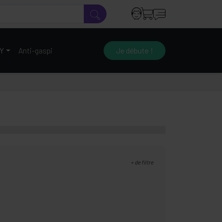
IY
Anti-gaspi
Je débute !
+
de filtre