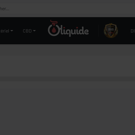
ériel
CBD
D