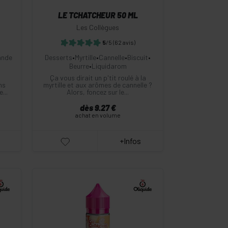
LE TCHATCHEUR 50 ML
Les Collègues
5
/5
(62 avis)
nde
Desserts
•
Myrtille
•
Cannelle
•
Biscuit
•
Beurre
•
Liquidarom
Ça vous dirait un p'tit roulé à la
ns
myrtille et aux arômes de cannelle ?
...
Alors, foncez sur le...
dès 9.27 €
achat en volume
+Infos