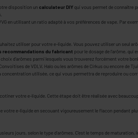
votre disposition un
calculateur DIY
qui vous permet de connaître p
s.
G en utilisant un ratio adapté à vos préférences de vape. Par exem
aitez utiliser pour votre e-liquide. Vous pouvez utiliser un seul a
s recommandations du fabricant
pour le dosage de l’arôme, qui
nd choix d’arômes parmi lesquels vous trouverez forcément votre bonh
Convoitises de VDLV, Halo ou les arômes de Cirkus ou encore de Tju
 concentration utilisée, ce qui vous permettra de reproduire ou corri
cotiner votre e-liquide. Cette étape doit être réalisée avec beaucou
e votre e-liquide en secouant vigoureusement le flacon pendant pl
sieurs jours, selon le type d’arômes. C’est le temps de maturation, i