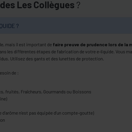
ides Les Collègues
?
QUIDE ?
le, mais il est important de
faire preuve de prudence lors de la 
s les différentes étapes de fabrication de votre e-liquide. Vous ma
dus. Utilisez des gants et des lunettes de protection.
besoin de :
cs, fruités, Fraîcheurs, Gourmands ou Boissons
ine)
ole d’arôme n’est pas équipée d’un compte-goutte)
ion