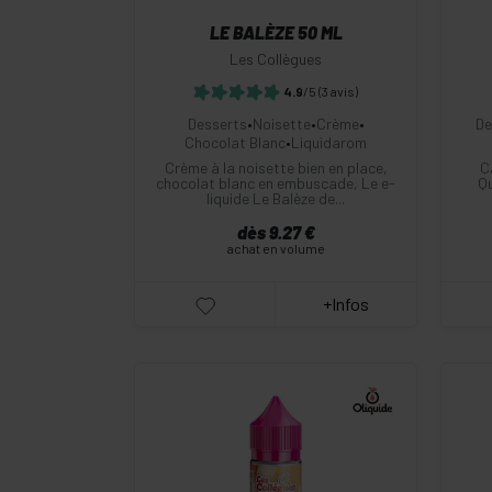
LE BALÈZE 50 ML
Les Collègues
4.9
/5
(3 avis)
Desserts
•
Noisette
•
Crème
•
De
Chocolat Blanc
•
Liquidarom
Crème à la noisette bien en place,
C
chocolat blanc en embuscade, Le e-
Qu
liquide Le Balèze de...
dès 9.27 €
achat en volume
+Infos