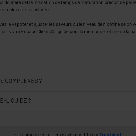
vous donnera cette indication de temps de maturation préconisé par l
t complexes et équilibrées.
ez le vapoter et ajuster les saveurs ou le niveau de nicotine selon v
rer sur votre Espace Client d’Oliquide pour la mémoriser et même la
S COMPLEXES ?
E-LIQUIDE ?
Et toujours des milliers d'avis positifs sur
Trustpilot