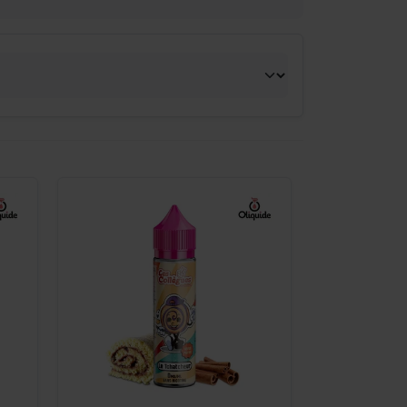
-
+
Commander