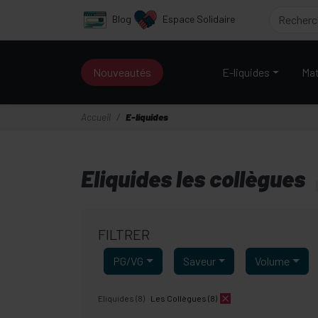
Panneau de gestion des cookies
Blog
Espace Solidaire
Nouveautés
E-liquides
Mat
Accueil
E-liquides
Eliquides les collègues
FILTRER
PG/VG
Saveur
Volume
Eliquides (8)
Les Collègues (8)