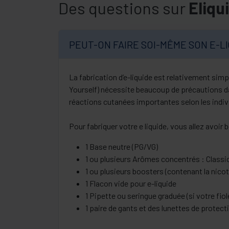
Des questions sur
Eliqu
PEUT-ON FAIRE SOI-MÊME SON E-LI
La fabrication d’e-liquide est relativement simp
Yourself) nécessite beaucoup de précautions dan
réactions cutanées importantes selon les indivi
Pour fabriquer votre e liquide, vous allez avoir 
1 Base neutre (PG/VG)
1 ou plusieurs Arômes concentrés : Classi
1 ou plusieurs boosters (contenant la nicot
1 Flacon vide pour e-liquide
1 Pipette ou seringue graduée (si votre fi
1 paire de gants et des lunettes de protect