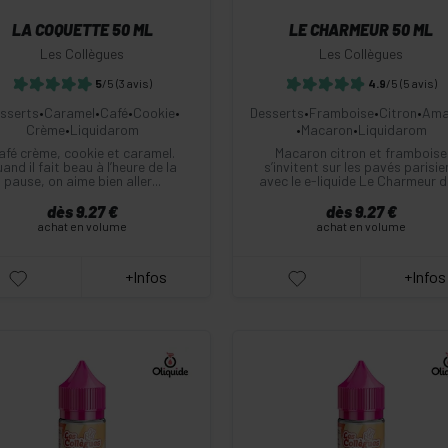
LA COQUETTE 50 ML
LE CHARMEUR 50 ML
Les Collègues
Les Collègues
5
/5
(3 avis)
4.9
/5
(5 avis)
sserts
•
Caramel
•
Café
•
Cookie
•
Desserts
•
Framboise
•
Citron
•
Ama
Crème
•
Liquidarom
•
Macaron
•
Liquidarom
afé crème, cookie et caramel.
Macaron citron et framboise
and il fait beau à l’heure de la
s’invitent sur les pavés parisie
pause, on aime bien aller...
avec le e-liquide Le Charmeur de
dès 9.27 €
dès 9.27 €
achat en volume
achat en volume
+Infos
+Infos