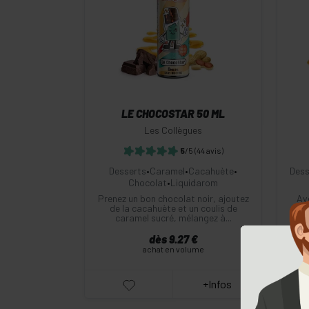
-
+
Commander
LE CHOCOSTAR 50 ML
Les Collègues
5
/5
(44 avis)
Desserts
•
Caramel
•
Cacahuète
•
Dess
Chocolat
•
Liquidarom
Prenez un bon chocolat noir, ajoutez
Ave
de la cacahuète et un coulis de
Liq
caramel sucré, mélangez à...
dès 9.27 €
achat en volume
+Infos