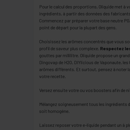
Pour le calcul des proportions, Oliquide met à 
ingrédients, à partir des données des fabricant
Commencez par préparer votre base neutre PG/V
point de départ pour la plupart des gens.
Choisissez les arômes concentrés que vous souh
profil de saveur plus complexe.
Respectez le
gouttes par millilitre. Oliquide propose un gra
Dingovap de H2O, DIYlicious de Vaponaute, les 
arômes différents. Et surtout, pensez à noter la
votre recette.
Versez ensuite votre ou vos boosters afin de ni
Mélangez soigneusement tous les ingrédients d
soit homogène.
Laissez reposer votre e-liquide pendant un à plu