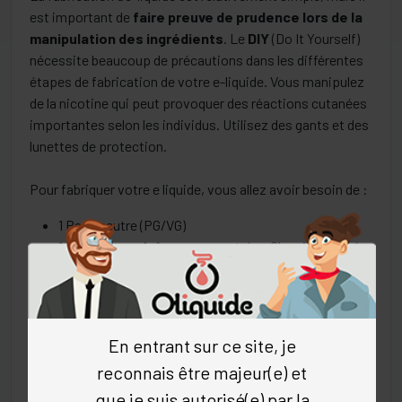
est important de
faire preuve de prudence lors de la
manipulation des ingrédients
. Le
DIY
(Do It Yourself)
nécessite beaucoup de précautions dans les différentes
étapes de fabrication de votre e-liquide. Vous manipulez
de la nicotine qui peut provoquer des réactions cutanées
importantes selon les individus. Utilisez des gants et des
lunettes de protection.
Pour fabriquer votre e liquide, vous allez avoir besoin de :
1 Base neutre (PG/VG)
1 ou plusieurs Arômes concentrés : Classics, fruités,
Fraîcheurs, Gourmands ou Boissons
1 ou plusieurs boosters (contenant la nicotine)
1 Flacon vide pour e-liquide
1 Pipette ou seringue graduée (si votre fiole d’arôme
En entrant sur ce site, je
n’est pas équipée d’un compte-goutte)
reconnais être majeur(e) et
1 paire de gants et des lunettes de protection
que je suis autorisé(e) par la