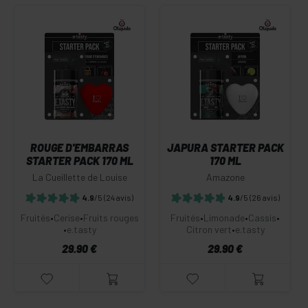
ROUGE D'EMBARRAS
JAPURA STARTER PACK
STARTER PACK 170 ML
170 ML
La Cueillette de Louise
Amazone
4.9
/5
(24 avis)
4.9
/5
(26 avis)
Fruités
•
Cerise
•
Fruits rouges
Fruités
•
Limonade
•
Cassis
•
•
e.tasty
Citron vert
•
e.tasty
29.90 €
29.90 €