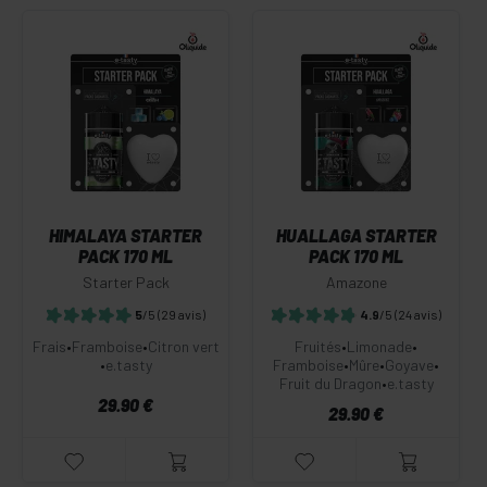
HIMALAYA STARTER
HUALLAGA STARTER
PACK 170 ML
PACK 170 ML
Starter Pack
Amazone
5
/5
(29 avis)
4.9
/5
(24 avis)
Frais
•
Framboise
•
Citron vert
Fruités
•
Limonade
•
•
e.tasty
Framboise
•
Mûre
•
Goyave
•
Fruit du Dragon
•
e.tasty
29.90 €
29.90 €