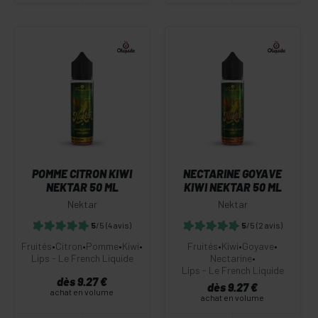
POMME CITRON KIWI
NECTARINE GOYAVE
NEKTAR 50 ML
KIWI NEKTAR 50 ML
Nektar
Nektar
5
/5
(4 avis)
5
/5
(2 avis)
Fruités
•
Citron
•
Pomme
•
Kiwi
•
Fruités
•
Kiwi
•
Goyave
•
Lips - Le French Liquide
Nectarine
•
Lips - Le French Liquide
dès 9.27 €
dès 9.27 €
achat en volume
achat en volume