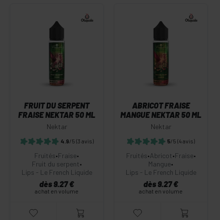
FRUIT DU SERPENT
ABRICOT FRAISE
FRAISE NEKTAR 50 ML
MANGUE NEKTAR 50 ML
Nektar
Nektar
4.9
/5
(3 avis)
5
/5
(4 avis)
Fruités
•
Fraise
•
Fruités
•
Abricot
•
Fraise
•
Fruit du serpent
•
Mangue
•
Lips - Le French Liquide
Lips - Le French Liquide
dès 9.27 €
dès 9.27 €
achat en volume
achat en volume