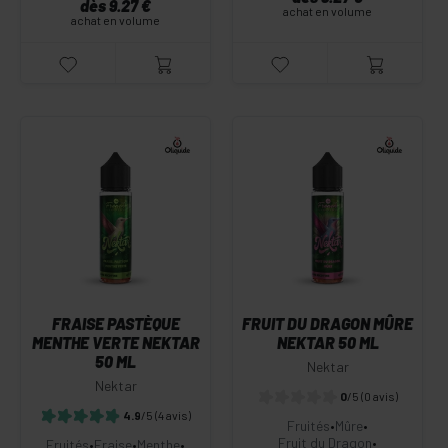
dès 9.27 €
achat en volume
achat en volume
FRAISE PASTÈQUE
FRUIT DU DRAGON MÛRE
MENTHE VERTE NEKTAR
NEKTAR 50 ML
50 ML
Nektar
Nektar
0
/5
(0 avis)
4.9
/5
(4 avis)
Fruités
•
Mûre
•
Fruit du Dragon
•
Fruités
•
Fraise
•
Menthe
•