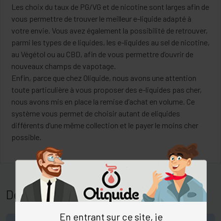
Les choix du taux de PG/VG et de nicotine sont larges afin de
vous permettre de trouver le meilleur e-liquide adapté à
votre envie. Vous avez également la possibilité de retrouver,
parmi les types de e liquides, les e-liquides au sel de nicotine,
au Végétol ou au CBD, afin de vous permettre d’ouvrir de
nouveaux champs de vapotage.
Enfin, parce que chez Oliquide, nous avons une attention
toute particulière à vous proposer des e-liquides pas cher,
nous avons mis en place la remise d’achat en volume. Ce
système vous permet de choisir autant de eliquides
différents d’une même collection et le payer le moins cher
possible.
Des questions sur
Eliquides Nektar
?
En entrant sur ce site, je