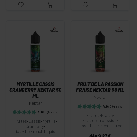
MYRTILLE CASSIS
FRUIT DE LA PASSION
CRANBERRY NEKTAR 50
FRAISE NEKTAR 50 ML
ML
Nektar
Nektar
4.9
/5
(4 avis)
4.9
/5
(5 avis)
Fruités
•
Fraise
•
Fruit de la passion
•
Fruités
•
Cassis
•
Myrtille
•
Lips - Le French Liquide
Cranberry
•
Lips - Le French Liquide
dès 9.27 €