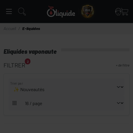
Panneau de gestion des cookies
Accueil
E-liquides
Eliquides vaponaute
2
FILTRER
+
de filtre
Trier par