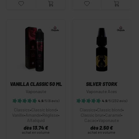
VANILLA CLASSIC 50 ML
SILVER STORK
Vaponaute
Vaponaute Aces
4.9
/5
(6 avis)
4.9
/5
(232 avis)
Classics
•
Classic blond
•
Classics
•
Classic blond
•
Vanille
•
Amande
•
Réglisse
•
Classic brun
•
Caramel
•
Alfaliquid
Cacao
•
Vaponaute
dès 13.74 €
dès 2.50 €
achat en volume
achat en volume