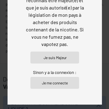
reconnais être majeur(e) et
parmi les types de e liquides, les e-liquides au sel de nicotine,
que je suis autorisé(e) par la
au Végétol ou au CBD, afin de vous permettre d’ouvrir de
législation de mon pays à
nouveaux champs de vapotage.
Enfin, parce que chez Oliquide, nous avons une attention
acheter des produits
toute particulière à vous proposer des e-liquides pas cher,
contenant de la nicotine. Si
nous avons mis en place la remise d’achat en volume. Ce
vous ne fumez pas, ne
système vous permet de choisir autant de eliquides
vapotez pas.
différents d’une même collection et le payer le moins cher
possible.
Sinon y a la connexion :
Des questions sur
Eliquides
Vaponaute
?
PEUT-ON FAIRE SOI-MÊME SON E-
LIQUIDE ?