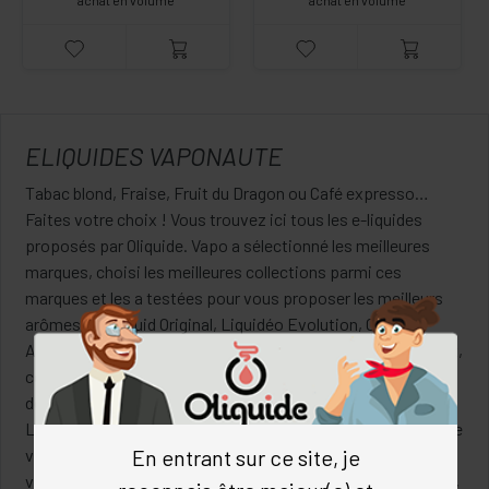
achat en volume
achat en volume
ELIQUIDES VAPONAUTE
Tabac blond, Fraise, Fruit du Dragon ou Café expresso…
Faites votre choix ! Vous trouvez ici tous les e-liquides
proposés par Oliquide. Vapo a sélectionné les meilleures
marques, choisi les meilleures collections parmi ces
marques et les a testées pour vous proposer les meilleurs
arômes. Alfaliquid Original, Liquidéo Evolution, Cirkus
Authentique, Les jus de Gabriel de H2O ou Natural de Curieux,
ce sont autant de propositions de vape différentes, autant
de jus à vaper tous plus aromatiques les uns que les autres.
Les choix du taux de PG/VG et de nicotine sont larges afin de
vous permettre de trouver le meilleur e-liquide adapté à
En entrant sur ce site, je
votre envie. Vous avez également la possibilité de retrouver,