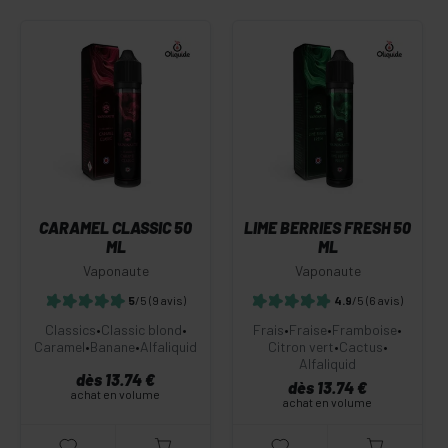
CARAMEL CLASSIC 50
LIME BERRIES FRESH 50
ML
ML
Vaponaute
Vaponaute
5
/5
(9 avis)
4.9
/5
(6 avis)
Classics
•
Classic blond
•
Frais
•
Fraise
•
Framboise
•
Caramel
•
Banane
•
Alfaliquid
Citron vert
•
Cactus
•
Alfaliquid
dès 13.74 €
dès 13.74 €
achat en volume
achat en volume