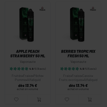
APPLE PEACH
BERRIES TROPIC MIX
STRAWBERRY 50 ML
FRESH 50 ML
Vaponaute
Vaponaute
4.9
/5
(9 avis)
4.9
/5
(5 avis)
Fruités
•
Fraise
•
Pêche
•
Frais
•
Fraise
•
Cassis
•
Pomme
•
Alfaliquid
Fruits exotiques
•
Alfaliquid
dès 13.74 €
dès 13.74 €
achat en volume
achat en volume