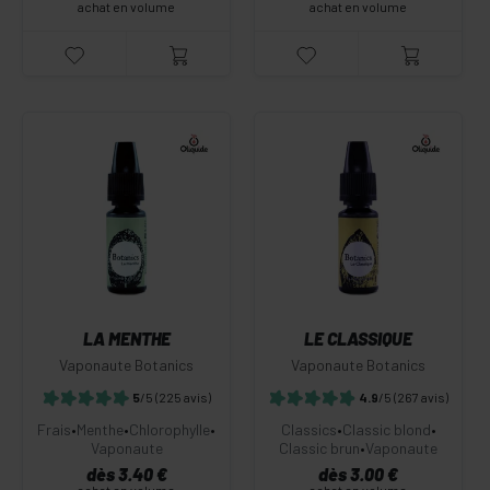
achat en volume
achat en volume
LA MENTHE
LE CLASSIQUE
Vaponaute Botanics
Vaponaute Botanics
5
/5
(225 avis)
4.9
/5
(267 avis)
Frais
•
Menthe
•
Chlorophylle
•
Classics
•
Classic blond
•
Vaponaute
Classic brun
•
Vaponaute
dès 3.40 €
dès 3.00 €