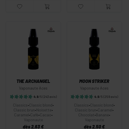
THE ARCHANGEL
MOON STRIKER
Vaponaute Aces
Vaponaute Aces
4.9
/5
(243 avis)
4.9
/5
(259 avis)
Classics
•
Classic blond
•
Classics
•
Classic blond
•
Classic brun
•
Noisette
•
Classic brun
•
Caramel
•
Caramel
•
Café
•
Cacao
•
Chocolat
•
Banane
•
Vaponaute
Vaponaute
dès 2.63 €
dès 2.50 €