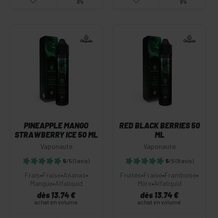
PINEAPPLE MANGO
RED BLACK BERRIES 50
STRAWBERRY ICE 50 ML
ML
Vaponaute
Vaponaute
5
/5
(1 avis)
5
/5
(8 avis)
Frais
•
Fraise
•
Ananas
•
Fruités
•
Fraise
•
Framboise
•
Mangue
•
Alfaliquid
Mûre
•
Alfaliquid
dès 13.74 €
dès 13.74 €
achat en volume
achat en volume