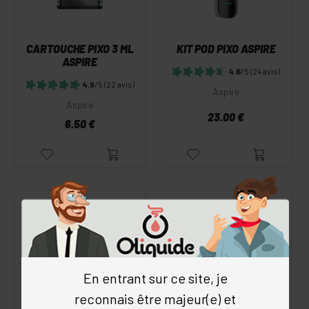
CARTOUCHE PIXO 3 ML
KIT POD PIXO ASPIRE
ASPIRE
4.6
/5
(24 avis)
4.9
/5
(22 avis)
Aspire
Aspire
23.00 €
6.50 €
En entrant sur ce site, je
reconnais être majeur(e) et