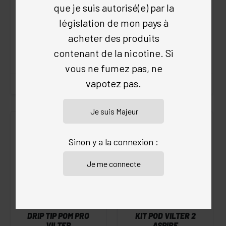
que je suis autorisé(e) par la
NAUTILUS GT 2 ASPIRE
ASPIRE BP
législation de mon pays à
4.5
/5
(31 avis)
4.9
/5
(32 avis)
acheter des produits
Aspire
Aspire
contenant de la nicotine. Si
25.00 €
9.50 €
vous ne fumez pas, ne
vapotez pas.
Sinon y a la connexion :
DRIP TIP POM PRO
KIT POD VILTER 2
VILTER
ASPIRE