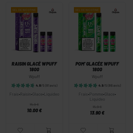
SEL DE
NICOTINE
SEL DE
NICOTINE
RAISIN GLACÉ WPUFF
POM' GLACÉE WPUFF
1800
1800
Wpuff
Wpuff
4.8
/5
(81 avis)
4.9
/5
(86 avis)
Frais
•
Raisin
•
Glace
•
Liquideo
Frais
•
Pomme
•
Glace
•
Liquideo
15.9 €
15.9 €
10.00 €
13.90 €