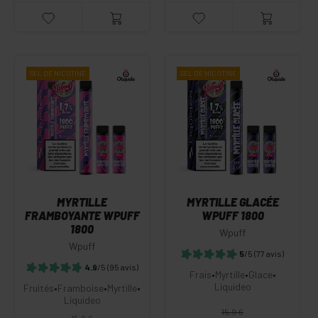
SEL DE
NICOTINE
SEL DE
NICOTINE
MYRTILLE
MYRTILLE GLACÉE
FRAMBOYANTE WPUFF
WPUFF 1800
1800
Wpuff
Wpuff
5
/5
(77 avis)
4.9
/5
(95 avis)
Frais
•
Myrtille
•
Glace
•
Liquideo
Fruités
•
Framboise
•
Myrtille
•
Liquideo
15.9 €