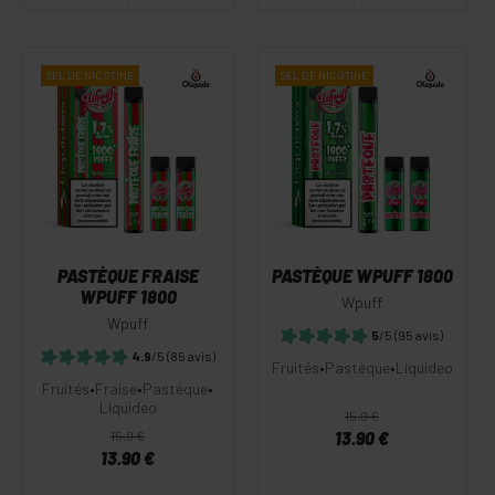
SEL DE
NICOTINE
SEL DE
NICOTINE
PASTÈQUE FRAISE
PASTÈQUE WPUFF 1800
WPUFF 1800
Wpuff
Wpuff
5
/5
(95 avis)
4.9
/5
(85 avis)
Fruités
•
Pastèque
•
Liquideo
Fruités
•
Fraise
•
Pastèque
•
Liquideo
15.9 €
15.9 €
13.90 €
13.90 €