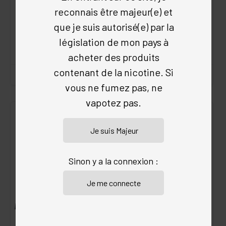
reconnais être majeur(e) et
Fruités
•
Fruits rouges
•
Fruités
•
Fruit du Dragon
•
Liquideo
Liquideo
que je suis autorisé(e) par la
15.9 €
15.9 €
législation de mon pays à
13.90 €
10.00 €
acheter des produits
contenant de la nicotine. Si
vous ne fumez pas, ne
vapotez pas.
SEL DE
NICOTINE
SEL DE
NICOTINE
Sinon y a la connexion :
FRUITS DES BOIS WPUFF
GROSSE FRAISE WPUFF
1800
1800