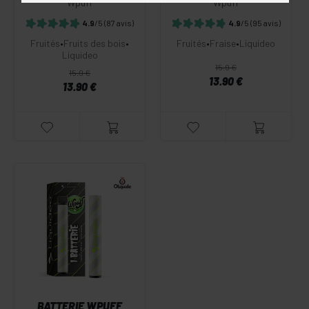
Wpuff
Wpuff
4.9
/5
(87 avis)
4.9
/5
(95 avis)
Fruités
•
Fruits des bois
•
Fruités
•
Fraise
•
Liquideo
Liquideo
15.9 €
15.9 €
13.90 €
13.90 €
BATTERIE WPUFF