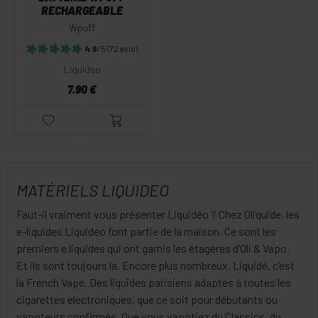
RECHARGEABLE
Wpuff
4.9
/5
(72 avis)
Liquideo
7.90 €
MATÉRIELS LIQUIDEO
Faut-il vraiment vous présenter Liquidéo ? Chez Oliquide, les
e-liquides Liquidéo font partie de la maison. Ce sont les
premiers e liquides qui ont garnis les étagères d’Oli & Vapo.
Et ils sont toujours là. Encore plus nombreux. Liquidé, c’est
la French Vape. Des liquides parisiens adaptés à toutes les
cigarettes electroniques, que ce soit pour débutants ou
vapoteurs confirmés. Que vous vapotiez du Classics, du