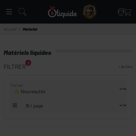
Panneau de gestion des cookies
Accueil
Materiel
Matériels liquideo
2
FILTRER
+
de filtre
Trier par