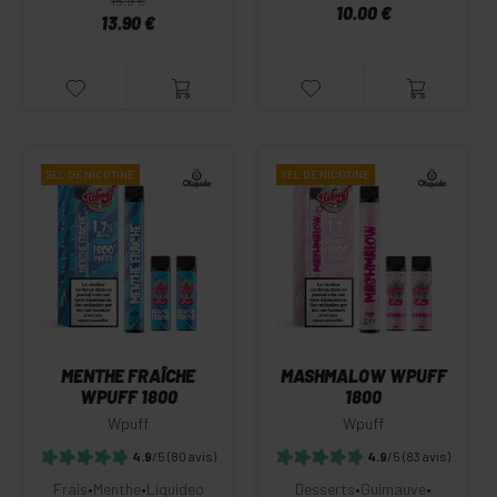
15.9 €
10.00 €
13.90 €
SEL DE
NICOTINE
SEL DE
NICOTINE
MENTHE FRAÎCHE
MASHMALOW WPUFF
WPUFF 1800
1800
Wpuff
Wpuff
4.9
/5
(80 avis)
4.9
/5
(83 avis)
Frais
•
Menthe
•
Liquideo
Desserts
•
Guimauve
•