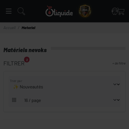
Panneau de gestion des cookies
Accueil
Materiel
Matériels nevoks
2
FILTRER
+
de filtre
Trier par