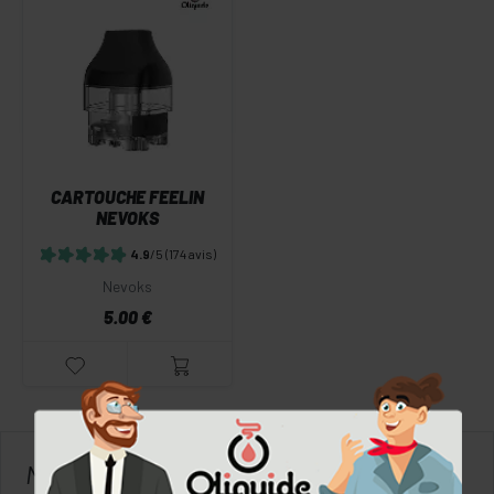
CARTOUCHE FEELIN
NEVOKS
4.9
/5
(174 avis)
Nevoks
5.00 €
MATÉRIELS NEVOKS