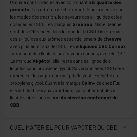
Oliquide sont choisies avec soin quant à la
qualité des
extraction dite Supercritique CO2, qui permet de préserver
produits
. Les critères de choix vont donc s’orienter sur
tous les éléments actifs du Cannabidiol. C’est ce que l’on
les modes d’extraction, les saveurs des e-liquides et les
appelle les Full Spectrum. Vous reconnaitrez des noms
dosages en CBD. Les marques
Greeneo
, Marie Jeanne
connus comme Amnésai, OG Kush ou Ketama. Alors relaxez-
sont des références dans le monde du CBD. On retrouve
vous et bonne vape !
des e-liquides aux arômes essentiellement de
chanvre
avec plusieurs taux de CBD. Les
e liquides CBD Curieux
proposent des liquides aux saveurs connus, avec du CBD.
La marque
Végétol
, elle, reste dans sa lignée de e
liquides sans propylène glycol. Sa version avec CBD sera
appréciée des vapoteurs qui privilégient le végétol au
propylène glycol. Quant à la marque
Calm+
de chez Fuu,
elle est destinée aux vapoteurs qui souhaitent des e
liquides nicotinés au
sel de nicotine contenant du
CBD
.
QUEL MATÉRIEL POUR VAPOTER DU CBD