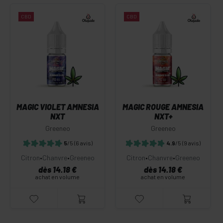
CBD
CBD
MAGIC VIOLET AMNESIA
MAGIC ROUGE AMNESIA
NXT
NXT+
Greeneo
Greeneo
5
/5
(6 avis)
4.9
/5
(9 avis)
Citron
•
Chanvre
•
Greeneo
Citron
•
Chanvre
•
Greeneo
dès 14.18 €
dès 14.18 €
achat en volume
achat en volume