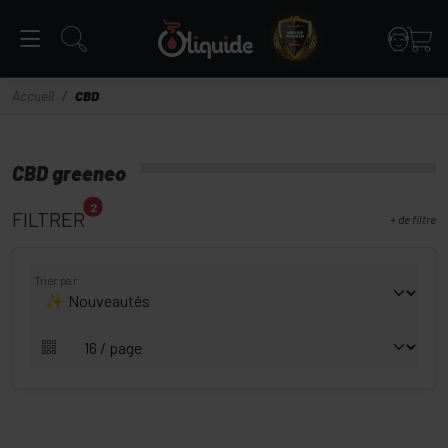
Panneau de gestion des cookies
Accueil
CBD
CBD greeneo
2
FILTRER
+
de filtre
Trier par