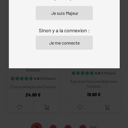
CBD
CBD
Sinon y a la connexion :
POD WILO ANMESAI CBD
TRIM CBD GREENEO 20 G
10%
Greeneo
Greeneo
4.9
/5
(18 avis)
4.9
/5
(23 avis)
Agrume
•
Chanvre
•
Végétale
•
Greeneo
Chanvre
•
Végétale
•
Greeneo
19.90 €
24.90 €
1
SUIV.