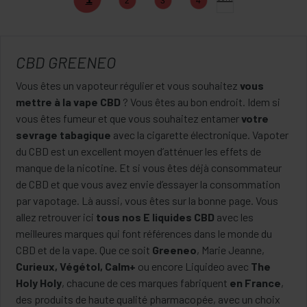
2
3
4
CBD GREENEO
Vous êtes un vapoteur régulier et vous souhaitez
vous
mettre à la vape CBD
? Vous êtes au bon endroit. Idem si
vous êtes fumeur et que vous souhaitez entamer
votre
sevrage tabagique
avec la cigarette électronique. Vapoter
du CBD est un excellent moyen d’atténuer les effets de
manque de la nicotine. Et si vous êtes déjà consommateur
de CBD et que vous avez envie d’essayer la consommation
par vapotage. Là aussi, vous êtes sur la bonne page. Vous
allez retrouver ici
tous nos E liquides CBD
avec les
meilleures marques qui font références dans le monde du
CBD et de la vape. Que ce soit
Greeneo
, Marie Jeanne,
Curieux, Végétol, Calm+
ou encore Liquideo avec
The
Holy Holy
, chacune de ces marques fabriquent
en France
,
des produits de haute qualité pharmacopée, avec un choix