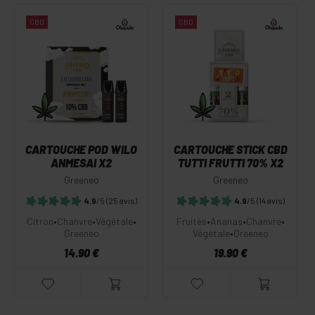
CBD
CBD
CARTOUCHE POD WILO
CARTOUCHE STICK CBD
ANMESAI X2
TUTTI FRUTTI 70% X2
Greeneo
Greeneo
4.9
/5
(25 avis)
4.9
/5
(14 avis)
Citron
•
Chanvre
•
Végétale
•
Fruités
•
Ananas
•
Chanvre
•
Greeneo
Végétale
•
Greeneo
14.90 €
19.90 €