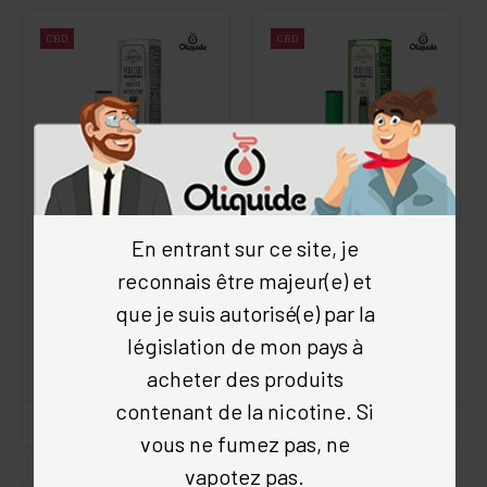
CBD
CBD
POD WILO WHITE
POD WILO OG KUSH CBD
En entrant sur ce site, je
WINDOW CBD 10%
10%
reconnais être majeur(e) et
Greeneo
Greeneo
que je suis autorisé(e) par la
4.9
/5
(24 avis)
4.9
/5
(14 avis)
législation de mon pays à
Chanvre
•
Végétale
•
Greeneo
Chanvre
•
Végétale
•
Greeneo
acheter des produits
24.90 €
24.90 €
contenant de la nicotine. Si
vous ne fumez pas, ne
vapotez pas.