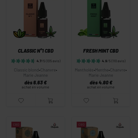
CLASSIC N°1 CBD
FRESH MINT CBD
4.7
/5
(135 avis)
4.9
/5
(110 avis)
Classic blond
•
Chanvre
•
Mentholés
•
Menthe
•
Chanvre
•
Marie Jeanne
Marie Jeanne
dès 6.63 €
dès 4.80 €
achat en volume
achat en volume
CBD
CBD