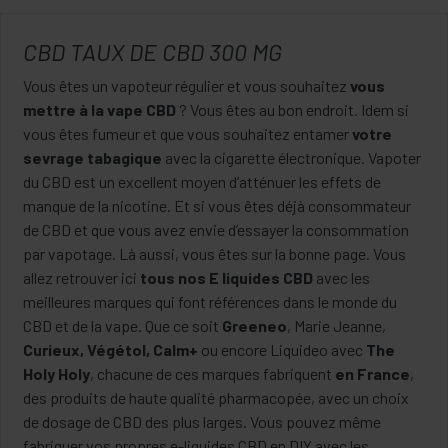
CBD TAUX DE CBD 300 MG
Vous êtes un vapoteur régulier et vous souhaitez
vous
mettre à la vape CBD
? Vous êtes au bon endroit. Idem si
vous êtes fumeur et que vous souhaitez entamer
votre
sevrage tabagique
avec la cigarette électronique. Vapoter
du CBD est un excellent moyen d’atténuer les effets de
manque de la nicotine. Et si vous êtes déjà consommateur
de CBD et que vous avez envie d’essayer la consommation
par vapotage. Là aussi, vous êtes sur la bonne page. Vous
allez retrouver ici
tous nos E liquides CBD
avec les
meilleures marques qui font références dans le monde du
CBD et de la vape. Que ce soit
Greeneo
, Marie Jeanne,
Curieux, Végétol, Calm+
ou encore Liquideo avec
The
Holy Holy
, chacune de ces marques fabriquent
en France
,
des produits de haute qualité pharmacopée, avec un choix
de dosage de CBD des plus larges. Vous pouvez même
fabriquer vos propres e-liquides CBD en DIY avec les