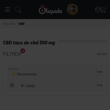
Panneau de gestion des cookies
Accueil
CBD
CBD taux de cbd 300 mg
2
FILTRER
+
de filtre
Trier par