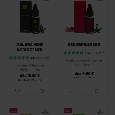
MALANA HEMP
RED BERRIES CBD
EXTRACT CBD
4.9
/5
(126 avis)
4.8
/5
(132 avis)
Fruits rouges
•
Chanvre
•
Marie Jeanne
Caramel
•
Chanvre
•
Marie Jeanne
dès 4.80 €
dès 19.00 €
achat en volume
achat en volume
CBD
CBD