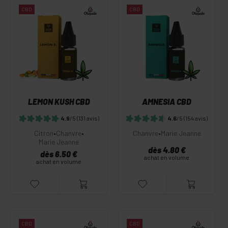
CBD
CBD
LEMON KUSH CBD
AMNESIA CBD
4.9
/5
(131 avis)
4.6
/5
(154 avis)
Citron
•
Chanvre
•
Chanvre
•
Marie Jeanne
Marie Jeanne
dès 4.80 €
dès 6.50 €
achat en volume
achat en volume
CBD
CBD