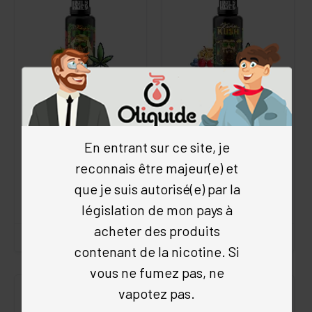
KEROZEN OG CBD
KOSHER KUSH CBD
The Holy Holy
The Holy Holy
4.9
/5
(158 avis)
4.8
/5
(178 avis)
En entrant sur ce site, je
Fruités
•
Citron
•
Chanvre
•
Fruités
•
Cerise
•
Myrtille
•
reconnais être majeur(e) et
Liquideo
Pomme
•
Tarte
•
Chanvre
•
Liquideo
que je suis autorisé(e) par la
dès 7.30 €
dès 7.30 €
achat en volume
législation de mon pays à
achat en volume
acheter des produits
contenant de la nicotine. Si
vous ne fumez pas, ne
vapotez pas.
CBD
CBD