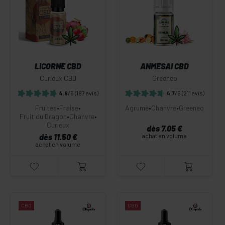
LICORNE CBD
ANMESAI CBD
Curieux CBD
Greeneo
4.9
/5
(187 avis)
4.7
/5
(211 avis)
Fruités
•
Fraise
•
Agrume
•
Chanvre
•
Greeneo
Fruit du Dragon
•
Chanvre
•
Curieux
dès 7.05 €
dès 11.50 €
achat en volume
achat en volume
CBD
CBD