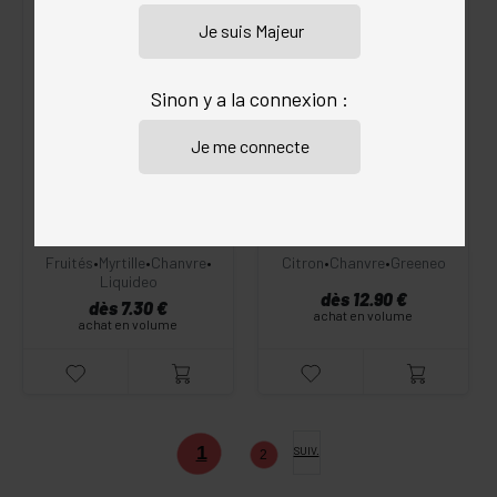
Sinon y a la connexion :
JESUS KUSH CBD
WHITE WINDOW CBD
The Holy Holy
Greeneo
4.7
/5
(218 avis)
4.8
/5
(202 avis)
Fruités
•
Myrtille
•
Chanvre
•
Citron
•
Chanvre
•
Greeneo
Liquideo
dès 12.90 €
dès 7.30 €
achat en volume
achat en volume
1
SUIV.
2