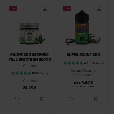
CBD
CBD
BAUME CBD GREENEO
SUPER SKUNK CBD
FULL SPECTRUM 300MG
4.9
/5
(133 avis)
Greeneo
Agrume
•
Chanvre
•
5
/5
(12 avis)
Marie Jeanne
Greeneo
dès 4.80 €
achat en volume
20.25 €