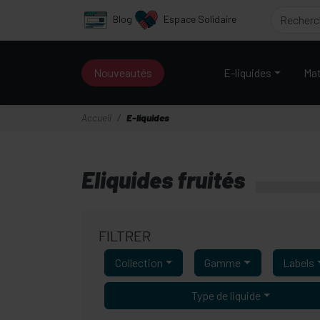
Panneau de gestion des cookies
Blog
Espace Solidaire
Nouveautés
E-liquides
Mat
Accueil
E-liquides
Eliquides fruités
FILTRER
Collection
Gamme
Labels
Type de liquide