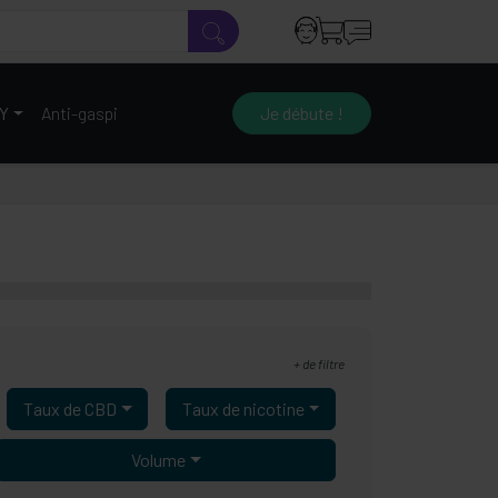
IY
Anti-gaspi
Je débute !
+
de filtre
Taux de CBD
Taux de nicotine
Volume