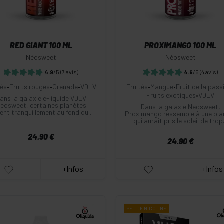
RED GIANT 100 ML
PROXIMANGO 100 ML
Néosweet
Néosweet
4.9
/5
(7 avis)
4.9
/5
(4 avis)
tés
•
Fruits rouges
•
Grenade
•
VDLV
Fruités
•
Mangue
•
Fruit de la pass
Fruits exotiques
•
VDLV
ans la galaxie e-liquide VDLV
eosweet, certaines planètes
Dans la galaxie Neosweet,
llent tranquillement au fond du...
Proximango ressemble à une pla
qui aurait pris le soleil de trop.
24.90 €
24.90 €
+Infos
+Infos
SEL DE
NICOTINE