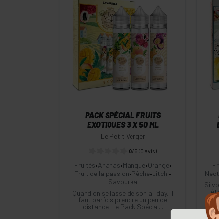
-
+
Commander
PACK SPÉCIAL FRUITS
EXOTIQUES 3 X 50 ML
Le Petit Verger
0
/5
(0 avis)
Fruités
•
Ananas
•
Mangue
•
Orange
•
Fr
Fruit de la passion
•
Pêche
•
Litchi
•
Nect
Savourea
Si vo
éta
Quand on se lasse de son all day, il
faut parfois prendre un peu de
distance. Le Pack Spécial...