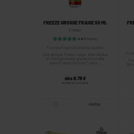
FREEZE GROSSE FRAISE 50 ML
FR
Freeze
4.9
/5
(1 avis)
Fruités
•
Fraise
•
Sorbet
•
Liquideo
Frui
Une grosse fraise rouge, bien dodue
et méchamment givrée s’installe
Fra
dans Freeze Grosse Fraise,...
fér
dès 8.79 €
achat en volume
+Infos