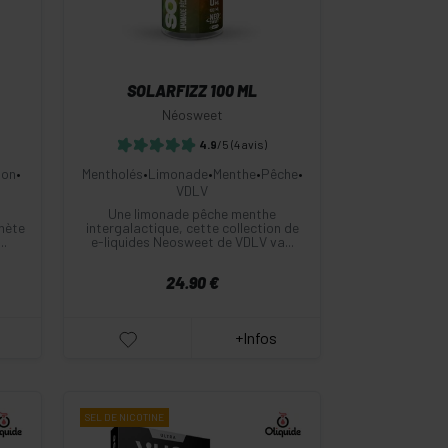
SOLARFIZZ 100 ML
Néosweet
4.9
/5
(4 avis)
ion
•
Mentholés
•
Limonade
•
Menthe
•
Pêche
•
VDLV
Une limonade pêche menthe
nète
intergalactique, cette collection de
..
e-liquides Neosweet de VDLV va...
24.90 €
+Infos
SEL DE
NICOTINE