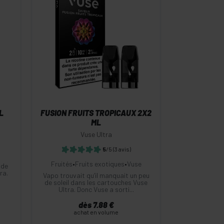
-
+
Commander
L
FUSION FRUITS TROPICAUX 2X2
ML
Vuse Ultra
5
/5
(3 avis)
Fruités
•
Fruits exotiques
•
Vuse
 de
ra.
Vapo trouvait qu’il manquait un peu
de soleil dans les cartouches Vuse
Ultra. Donc Vuse a sorti...
dès 7.88 €
achat en volume