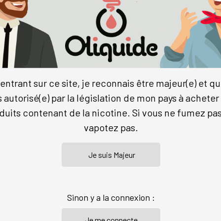
34.50 €
34.50 €
+Infos
+Infos
entrant sur ce site, je reconnais être majeur(e) et qu
s autorisé(e) par la législation de mon pays à acheter
duits contenant de la nicotine. Si vous ne fumez pas
-
+
-
+
vapotez pas.
Commander
Commander
CK EXPLOSION STELLAIRE
PACK ÉCLIPSE TROPICAL
Sinon y a la connexion :
Néosweet
Néosweet