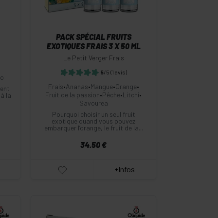
PACK SPÉCIAL FRUITS
EXOTIQUES FRAIS 3 X 50 ML
Le Petit Verger Frais
5
/5
(1 avis)
eo
Frais
•
Ananas
•
Mangue
•
Orange
•
ent
Fruit de la passion
•
Pêche
•
Litchi
•
 à la
Savourea
Pourquoi choisir un seul fruit
exotique quand vous pouvez
embarquer l’orange, le fruit de la...
34.50 €
+Infos