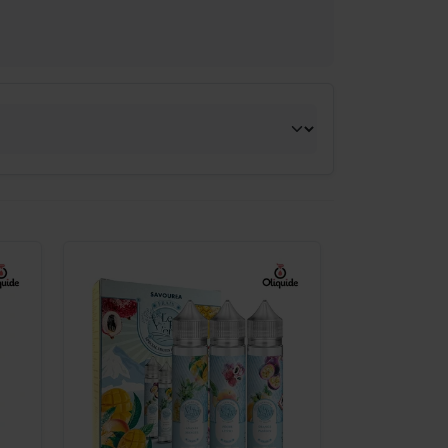
-
+
Commander