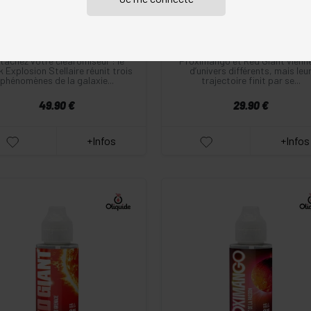
5
/5
(1 avis)
5
/5
(3 avis)
Fruités
•
Limonade
•
Menthe
•
Fruités
•
Fruits rouges
•
Mangu
uits rouges
•
Pêche
•
Pastèque
•
Fruit de la passion
•
Fruits exotiq
Grenade
•
Concombre
•
VDLV
Grenade
•
VDLV
tachez votre clearomiseur : le
Proximango et Red Giant vienn
 Explosion Stellaire réunit trois
d’univers différents, mais leu
phénomènes de la galaxie...
trajectoire finit par se...
49.90 €
29.90 €
+Infos
+Infos
-
+
-
+
Commander
Commander