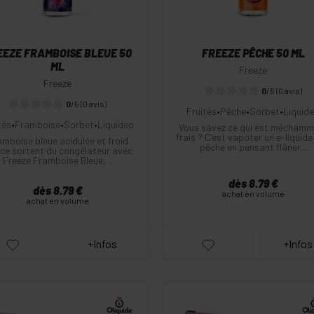
EEZE FRAMBOISE BLEUE 50
FREEZE PÊCHE 50 ML
ML
Freeze
Freeze
0
/5
(0 avis)
0
/5
(0 avis)
Fruités
•
Pêche
•
Sorbet
•
Liquid
tés
•
Framboise
•
Sorbet
•
Liquideo
Vous savez ce qui est méchamm
frais ? C’est vapoter un e-liquide
mboise bleue acidulée et froid
pêche en pensant flâner...
oce sortent du congélateur avec
Freeze Framboise Bleue,...
dès 8.79 €
dès 8.79 €
achat en volume
achat en volume
+Infos
+Infos