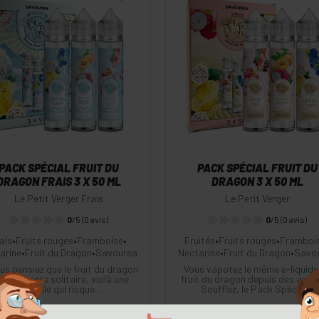
-
+
-
+
Commander
Commander
PACK SPÉCIAL FRUIT DU
PACK SPÉCIAL FRUIT DU
DRAGON FRAIS 3 X 50 ML
DRAGON 3 X 50 ML
Le Petit Verger Frais
Le Petit Verger
0
/5
(0 avis)
0
/5
(0 avis)
ais
•
Fruits rouges
•
Framboise
•
Fruités
•
Fruits rouges
•
Framboi
arine
•
Fruit du Dragon
•
Savourea
Nectarine
•
Fruit du Dragon
•
Savo
us pensiez que le fruit du dragon
Vous vapotez le même e-liquide
it du genre solitaire, voilà une
fruit du dragon depuis des anné
nouvelle qui risque...
Soufflez, le Pack Spécial...