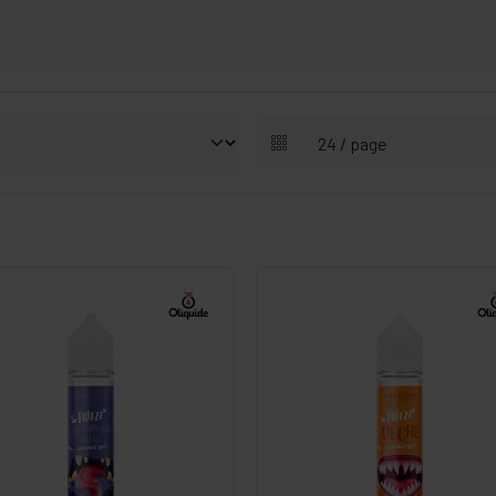
-
+
-
+
Commander
Commander