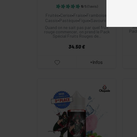
5
/5
(1 avis)
Fr
Fruités
•
Cerise
•
Fraise
•
Framboise
•
Cassis
•
Pastèque
•
Figue
•
Savourea
At
Quand on ne sait pas par quel fruit
Pack
rouge commencer, on prend le Pack
Spécial Fruits Rouges de...
34.50 €
+Infos
-
+
Commander