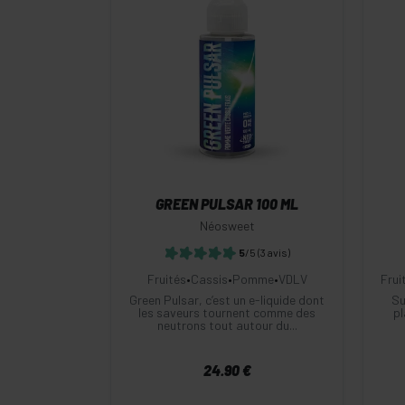
-
+
Commander
GREEN PULSAR 100 ML
Néosweet
5
/5
(3 avis)
Fruités
•
Cassis
•
Pomme
•
VDLV
Frui
Green Pulsar, c’est un e-liquide dont
Su
les saveurs tournent comme des
pl
neutrons tout autour du...
24.90 €