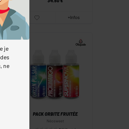
34.50 €
+Infos
e je
 des
, ne
-
+
Commander
E
PACK ORBITE FRUITÉE
Néosweet