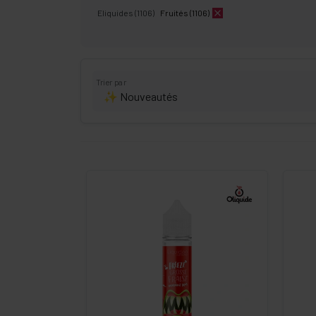
Eliquides (1106)
Fruités (1106)
Trier par
-
+
Commander