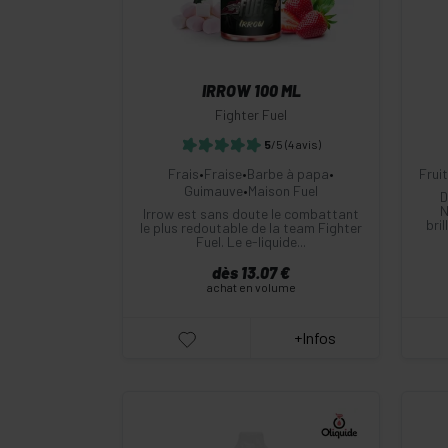
IRROW 100 ML
Fighter Fuel
5
/5
(4 avis)
Frais
•
Fraise
•
Barbe à papa
•
Frui
Guimauve
•
Maison Fuel
D
N
Irrow est sans doute le combattant
bri
le plus redoutable de la team Fighter
Fuel. Le e-liquide...
dès 13.07 €
achat en volume
+Infos