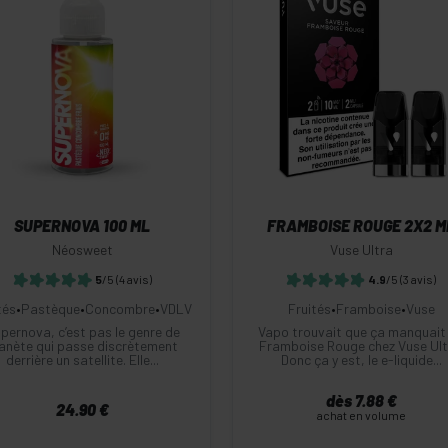
-
+
-
+
Commander
Commander
SUPERNOVA 100 ML
FRAMBOISE ROUGE 2X2 M
Néosweet
Vuse Ultra
5
/5
(4 avis)
4.9
/5
(3 avis)
tés
•
Pastèque
•
Concombre
•
VDLV
Fruités
•
Framboise
•
Vuse
pernova, c’est pas le genre de
Vapo trouvait que ça manquait
anète qui passe discrètement
Framboise Rouge chez Vuse Ult
derrière un satellite. Elle...
Donc ça y est, le e-liquide...
dès 7.88 €
24.90 €
achat en volume