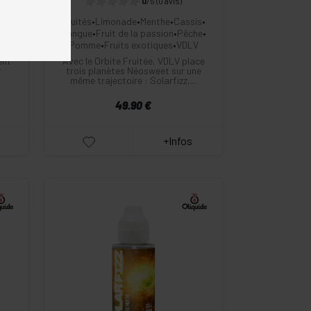
0
/5
(0 avis)
e
•
Fruités
•
Limonade
•
Menthe
•
Cassis
•
ues
•
Mangue
•
Fruit de la passion
•
Pêche
•
Pomme
•
Fruits exotiques
•
VDLV
ent
Avec le Orbite Fruitée, VDLV place
r
trois planètes Néosweet sur une
même trajectoire : Solarfizz,...
49.90 €
+Infos
-
+
Commander