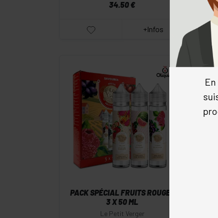
34.50 €
+Infos
En 
sui
pro
-
+
Commander
PACK SPÉCIAL FRUITS ROUGES
PA
3 X 50 ML
Le Petit Verger