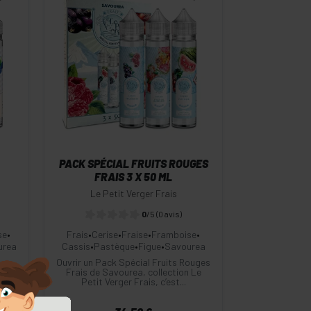
-
+
Commander
PACK SPÉCIAL FRUITS ROUGES
FRAIS 3 X 50 ML
Le Petit Verger Frais
0
/5
(0 avis)
se
•
Frais
•
Cerise
•
Fraise
•
Framboise
•
urea
Cassis
•
Pastèque
•
Figue
•
Savourea
 au
Ouvrir un Pack Spécial Fruits Rouges
es ?
Frais de Savourea, collection Le
Petit Verger Frais, c’est...