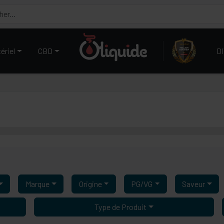
ériel
CBD
D
Marque
Origine
PG/VG
Saveur
Type de Produit